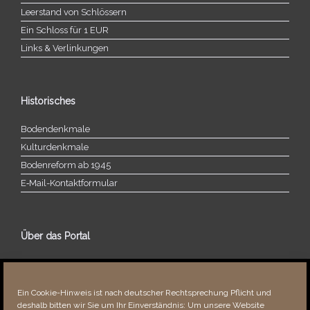
Leerstand von Schlössern
Ein Schloss für 1 EUR
Links & Verlinkungen
Historisches
Bodendenkmale
Kulturdenkmale
Bodenreform ab 1945
E‑Mail-​​Kontaktformular
Über das Portal
Über dieses Portal
Neuigkeiten
Ein Cookie-Hinweis ist nach deutscher Rechtsprechung Pflicht und
Vielen Dank!
deshalb bitten wir Sie um Ihr Einverständnis: Um unsere Website