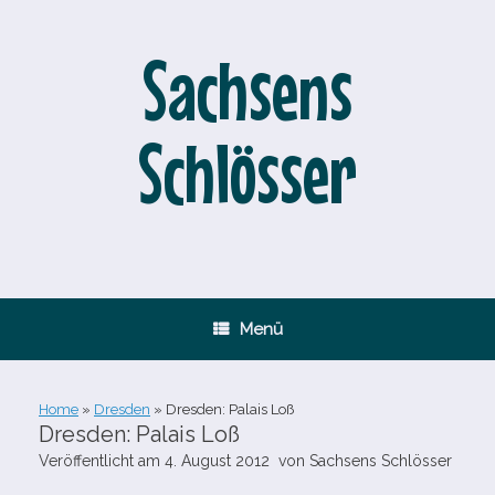
Zum
Inhalt
springen
Sachsens
Schlösser
Menü
Home
»
Dresden
»
Dresden: Palais Loß
Dresden: Palais Loß
Veröffentlicht am
4. August 2012
von
Sachsens Schlösser