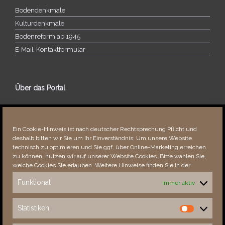
Bodendenkmale
Kulturdenkmale
Bodenreform ab 1945
E‑Mail-​​Kontaktformular
Über das Portal
Über dieses Portal
Neuigkeiten
Ein Cookie-Hinweis ist nach deutscher Rechtsprechung Pflicht und
Vielen Dank!
deshalb bitten wir Sie um Ihr Einverständnis: Um unsere Website
Fehler bemerkt?
technisch zu optimieren und Sie ggf. über Online-Marketing erreichen
zu können, nutzen wir auf unserer Website Cookies. Bitte wählen Sie,
welche Cookies Sie erlauben. Weitere Hinweise finden Sie in der
Funktional
Immer aktiv
Besucher seit 08/​2021
Statistiken
Statistiken
Total
87802
1850607