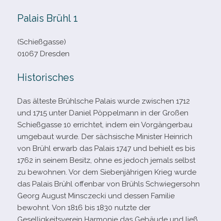
Palais Brühl 1
(Schießgasse)
01067 Dresden
Historisches
Das älteste Brühlsche Palais wurde zwi­schen 1712
und 1715 unter Daniel Pöppelmann in der Großen
Schießgasse 10 errich­tet, indem ein Vorgängerbau
umge­baut wurde. Der säch­si­sche Minister Heinrich
von Brühl erwarb das Palais 1747 und behielt es bis
1762 in sei­nem Besitz, ohne es jedoch jemals selbst
zu bewoh­nen. Vor dem Siebenjährigen Krieg wurde
das Palais Brühl offen­bar von Brühls Schwiegersohn
Georg August Minsczecki und des­sen Familie
bewohnt. Von 1816 bis 1830 nutzte der
Geselligkeitsverein Harmonie das Gebäude und ließ