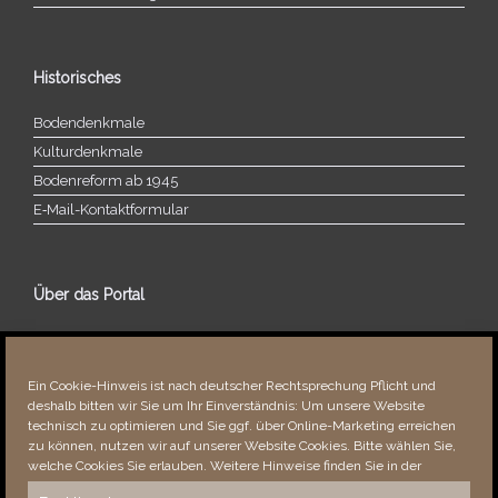
Historisches
Bodendenkmale
Kulturdenkmale
Bodenreform ab 1945
E‑Mail-​​Kontaktformular
Über das Portal
Über dieses Portal
Neuigkeiten
Ein Cookie-Hinweis ist nach deutscher Rechtsprechung Pflicht und
Vielen Dank!
deshalb bitten wir Sie um Ihr Einverständnis: Um unsere Website
Fehler bemerkt?
technisch zu optimieren und Sie ggf. über Online-Marketing erreichen
zu können, nutzen wir auf unserer Website Cookies. Bitte wählen Sie,
welche Cookies Sie erlauben. Weitere Hinweise finden Sie in der