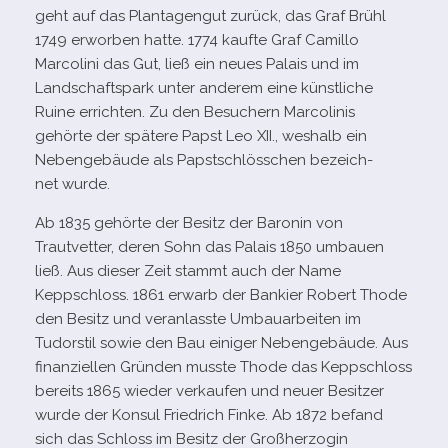
geht auf das Plantagengut zurück, das Graf Brühl
1749 erwor­ben hatte. 1774 kaufte Graf Camillo
Marcolini das Gut, ließ ein neues Palais und im
Landschaftspark unter ande­rem eine künst­li­che
Ruine errich­ten. Zu den Besuchern Marcolinis
gehörte der spä­tere Papst Leo XII., wes­halb ein
Nebengebäude als Papstschlösschen bezeich­
net wurde.
Ab 1835 gehörte der Besitz der Baronin von
Trautvetter, deren Sohn das Palais 1850 umbauen
ließ. Aus die­ser Zeit stammt auch der Name
Keppschloss. 1861 erwarb der Bankier Robert Thode
den Besitz und ver­an­lasste Umbauarbeiten im
Tudorstil sowie den Bau eini­ger Nebengebäude. Aus
finan­zi­el­len Gründen musste Thode das Keppschloss
bereits 1865 wie­der ver­kau­fen und neuer Besitzer
wurde der Konsul Friedrich Finke. Ab 1872 befand
sich das Schloss im Besitz der Großherzogin