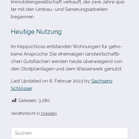
Immobiliengesellschaft ver­kauft, die zwei Jahre spä­
ter mit den Umbau- und Sanierungsarbeiten
begannen.
Heutige Nutzung
Im Keppschloss ent­stan­den Wohnungen für geho­
bene Ansprüche. Die ehe­ma­li­gen land­wirt­schaft­li­
chen Gutsflächen wer­den heute über­wie­gend von
den Obstplantagen und dem Wasserwerk genutzt.
Last Updated on 6. Februar 2023 by
Sachsens
Schlösser
Gelesen:
3.280
Veröffentlicht in
Dresden
.
Suche
nach: