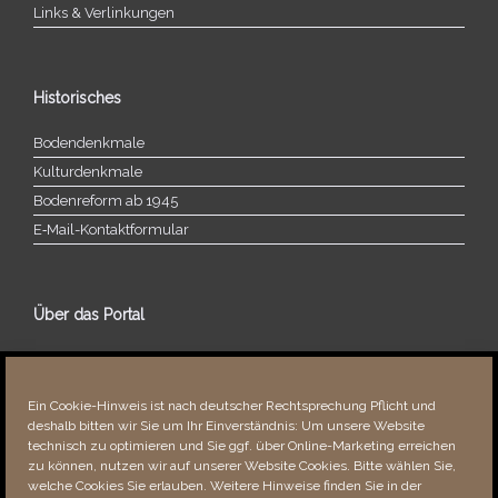
Links & Verlinkungen
Historisches
Bodendenkmale
Kulturdenkmale
Bodenreform ab 1945
E‑Mail-​​Kontaktformular
Über das Portal
Über dieses Portal
Neuigkeiten
Ein Cookie-Hinweis ist nach deutscher Rechtsprechung Pflicht und
Vielen Dank!
deshalb bitten wir Sie um Ihr Einverständnis: Um unsere Website
Fehler bemerkt?
technisch zu optimieren und Sie ggf. über Online-Marketing erreichen
zu können, nutzen wir auf unserer Website Cookies. Bitte wählen Sie,
welche Cookies Sie erlauben. Weitere Hinweise finden Sie in der