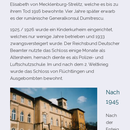
Elisabeth von Mecklenburg-​Strelitz, wel­che es bis zu
ihrem Tod 1916 bewohnte. Vier Jahre spä­ter erwarb
es der rumä­ni­sche Generalkonsul Dumitrescu.
1925 /​ 1926 wurde ein Kinderkurheim ein­ge­rich­tet,
wel­ches nur wenige Jahre betrie­ben und 1933
zwangs­ver­stei­gert wurde. Der Reichsbund Deutscher
Beamter nutzte das Schloss einige Monate als
Altersheim, her­nach diente es als Polizei- und
Luftschutzschule. Im und nach dem 2. Weltkrieg
wurde das Schloss von Flüchtlingen und
Ausgebombten bewohnt.
Nach
1945
Nach
der
Enteig