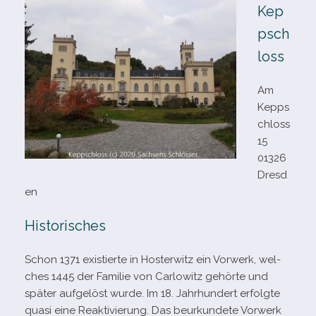
Kep
psch
loss
Am
Kepps
chloss
15
01326
Dresd
en
Historisches
Schon 1371 exis­tierte in Hosterwitz ein Vorwerk, wel­
ches 1445 der Familie von Carlowitz gehörte und
spä­ter auf­ge­löst wurde. Im 18. Jahrhundert erfolgte
quasi eine Reaktivierung. Das beur­kun­dete Vorwerk