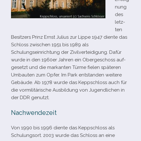
nung
des
letz­
ten
Besitzers Prinz Ernst Julius zur Lippe 1947 diente das
Schloss zwi­schen 1951 bis 1989 als
Schulungseinrichtung der Zivilverteidigung. Dafür
wurde in den 1960er Jahren ein Obergeschoss auf­
ge­setzt und die mar­kan­ten Türme fie­len spä­te­ren
Umbauten zum Opfer. Im Park ent­stan­den wei­tere
Gebäude. Ab 1978 wurde das Keppschloss auch für
die vor­mi­li­tä­ri­sche Ausbildung von Jugendlichen in
der DDR genutzt.
Nachwendezeit
Von 1990 bis 1996 diente das Keppschloss als
Schulungsort. 2003 wurde das Schloss an eine