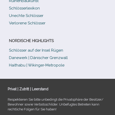
Ruinenbaukunst
Schlösserlexikon
Unechte Schlösser
Verlorene Schlösser
NORDISCHE HIGHLIGHTS
Schlösser auf der Insel Rügen
Danewerk | Dänischer Grenzwall
Haithabu | Wikinger-Metropole
Privat | Zutritt | Leerstand
Respektieren Sie bitte unbe­dingt die Privatsphäre der Besitzer/​
Bewohner sowie Verbotsschilder. Unbefugtes Betreten kann
recht­li­che Folgen für Sie haben!