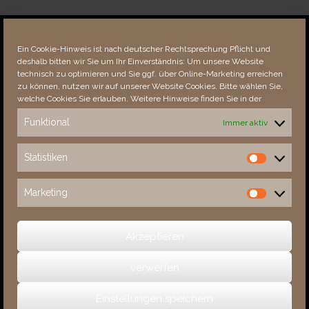
Über dieses Portal
Neuigkeiten
Ein Cookie-Hinweis ist nach deutscher Rechtsprechung Pflicht und
Vielen Dank!
deshalb bitten wir Sie um Ihr Einverständnis: Um unsere Website
Fehler bemerkt?
technisch zu optimieren und Sie ggf. über Online-Marketing erreichen
zu können, nutzen wir auf unserer Website Cookies. Bitte wählen Sie,
welche Cookies Sie erlauben. Weitere Hinweise finden Sie in der
Funktional
Immer aktiv
Besucher seit 08/​2021
Statistiken
Statistiken
Total
88892
1854964
Today
6
6
Marketing
Marketing
This Week
4299
35369
This Month
5652
137254
Akzeptieren
verwerfen
(c) 2026 Sachsens Schlösser
Einstellungen speichern
Ein Theme von
SiteOrigin