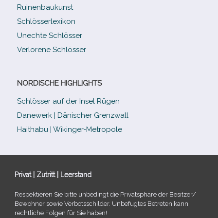
Ruinenbaukunst
Schlösserlexikon
Unechte Schlösser
Verlorene Schlösser
NORDISCHE HIGHLIGHTS
Schlösser auf der Insel Rügen
Danewerk | Dänischer Grenzwall
Haithabu | Wikinger-Metropole
Privat | Zutritt | Leerstand
Respektieren Sie bitte unbe­dingt die Privatsphäre der Besitzer/​
Bewohner sowie Verbotsschilder. Unbefugtes Betreten kann
recht­li­che Folgen für Sie haben!