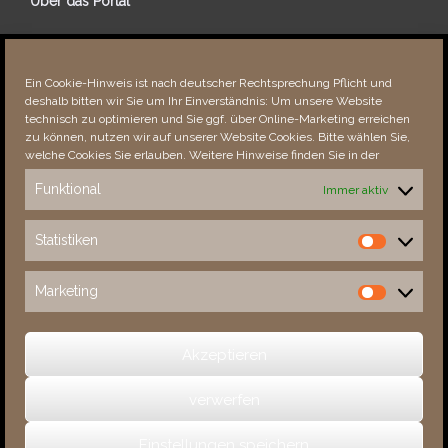
Über das Portal
Über dieses Portal
Neuigkeiten
Ein Cookie-Hinweis ist nach deutscher Rechtsprechung Pflicht und
Vielen Dank!
deshalb bitten wir Sie um Ihr Einverständnis: Um unsere Website
Fehler bemerkt?
technisch zu optimieren und Sie ggf. über Online-Marketing erreichen
zu können, nutzen wir auf unserer Website Cookies. Bitte wählen Sie,
welche Cookies Sie erlauben. Weitere Hinweise finden Sie in der
Funktional
Immer aktiv
Besucher seit 08/​2021
Statistiken
Statistiken
Total
88833
1854787
Today
865
2108
Marketing
Marketing
This Week
4240
35192
This Month
5593
137077
Akzeptieren
verwerfen
(c) 2026 Sachsens Schlösser
Einstellungen speichern