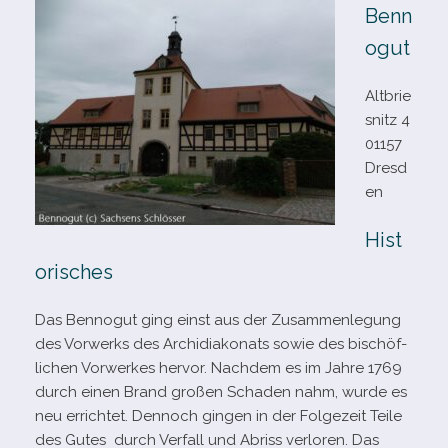
Benn
ogut
Altbrie
snitz 4
01157
Dresd
en
Hist
orisches
Das Bennogut ging einst aus der Zusammenlegung
des Vorwerks des Archidiakonats sowie des bischöf­
li­chen Vorwerkes her­vor. Nachdem es im Jahre 1769
durch einen Brand gro­ßen Schaden nahm, wurde es
neu errich­tet. Dennoch gin­gen in der Folgezeit Teile
des Gutes durch Verfall und Abriss ver­lo­ren. Das