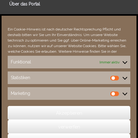
Über das Portal
Über dieses Portal
Neuigkeiten
Ein Cookie-Hinweis ist nach deutscher Rechtsprechung Pflicht und
Vielen Dank!
deshalb bitten wir Sie um Ihr Einverständnis: Um unsere Website
Fehler bemerkt?
technisch zu optimieren und Sie ggf. über Online-Marketing erreichen
zu können, nutzen wir auf unserer Website Cookies. Bitte wählen Sie,
welche Cookies Sie erlauben. Weitere Hinweise finden Sie in der
Funktional
Immer aktiv
Besucher seit 08/​2021
Statistiken
Statistiken
Total
89101
1856276
Today
639
1318
Marketing
Marketing
This Week
4932
36681
This Month
6285
138566
Akzeptieren
verwerfen
(c) 2026 Sachsens Schlösser