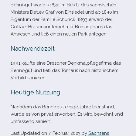
Bennogut war bis 1830 im Besitz des säch­si­schen
Ministers Detlev Graf von Einsiedel und ab 1840 im
Eigentum der Familie Schunck. 1893 erwarb der
Cottaer Brauereiunternehmer Bürstinghaus das
Anwesen und ließ einen neuen Park anlegen.
Nachwendezeit
1991 kaufte eine Dresdner Denkmalpflegefirma das
Bennogut und ließ das Torhaus nach his­to­ri­schem
Vorbild sanieren.
Heutige Nutzung
Nachdem das Bennogut einige Jahre leer stand,
wurde es von pri­vat erwor­ben. Es wird bewohnt und
umfas­send saniert.
Last Updated on 7. Februar 2023 by
Sachsens