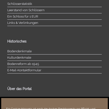
Schlösserstatistik
Leerstand von Schlössern
Ein Schloss für 1 EUR
Links & Verlinkungen
Historisches
Bodendenkmale
Kulturdenkmale
Bodenreform ab 1945
E‑Mail-​​Kontaktformular
Über das Portal
Über dieses Portal
Neuigkeiten
Ein Cookie-Hinweis ist nach deutscher Rechtsprechung Pflicht und