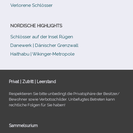
Verlorene Schlösser
NORDISCHE HIGHLIGHTS
Schlösser auf der Insel Rügen
Danewerk | Dänischer Grenzwall
Haithabu | Wikinger-Metropole
Privat | Zutritt | Leerstand
Respektieren Sie bitte unbe­dingt die Privatsphäre der Besitzer/​
Bewohner sowie Verbotsschilder. Unbefugtes Betreten kann
recht­li­che Folgen für Sie haben!
Sammelsurium