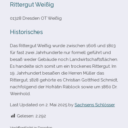
Rittergut Weißig
01328 Dresden OT Weißig
Historisches
Das Rittergut Weißig wurde zwi­schen 1606 und 1803
für fast zwei Jahrhunderte nur for­mell geführt und
besaß weder Gebäude noch Landwirtschaftsflächen.
Es han­delte sich somit um ein tro­cke­nes Rittergut. Im
19. Jahrhundert besa­ßen die Herren Müller das
Rittergut, 1828 gehörte es Christian Gottfried Schmidt,
nach­fol­gend der Hofrätin Räblock sowie um 1860 Dr.
Weinhold.
Last Updated on 2. Mai 2025 by
Sachsens Schlösser
Gelesen:
2.292
Veröffentlicht in
Dresden
.