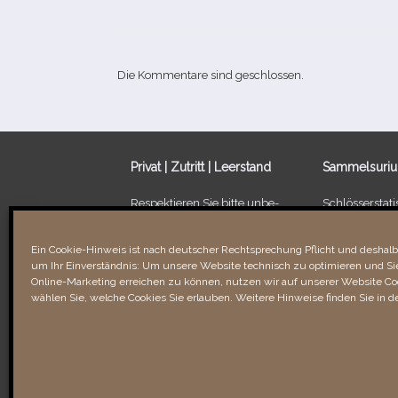
Die Kommentare sind geschlossen.
Privat | Zutritt | Leerstand
Sammelsuri
Respektieren Sie bitte unbe­
Schlösserstatis
dingt die Privatsphäre der
Leerstand von
Besitzer/​Bewohner sowie
Ein Schloss fü
Ein Cookie-Hinweis ist nach deutscher Rechtsprechung Pflicht und deshalb 
Verbotsschilder. Unbefugtes
um Ihr Einverständnis: Um unsere Website technisch zu optimieren und Sie
Betreten kann recht­li­che
Links & Verli
Online-Marketing erreichen zu können, nutzen wir auf unserer Website Coo
Folgen für Sie haben!
wählen Sie, welche Cookies Sie erlauben. Weitere Hinweise finden Sie in d