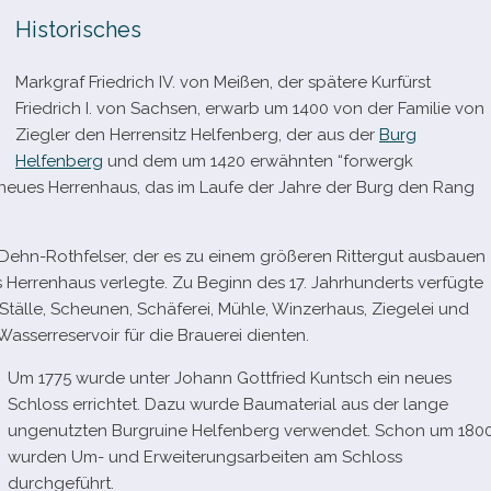
Historisches
Markgraf Friedrich IV. von Meißen, der spä­tere Kurfürst
Friedrich I. von Sachsen, erwarb um 1400 von der Familie von
Ziegler den Herrensitz Helfenberg, der aus der
Burg
Helfenberg
und dem um 1420 erwähn­ten “for­wergk
 neues Herrenhaus, das im Laufe der Jahre der Burg den Rang
hn-​Rothfelser, der es zu einem grö­ße­ren Rittergut aus­bauen
 Herrenhaus ver­legte. Zu Beginn des 17. Jahrhunderts ver­fügte
Ställe, Scheunen, Schäferei, Mühle, Winzerhaus, Ziegelei und
Wasserreservoir für die Brauerei dienten.
Um 1775 wurde unter Johann Gottfried Kuntsch ein neues
Schloss errich­tet. Dazu wurde Baumaterial aus der lange
unge­nutz­ten Burgruine Helfenberg ver­wen­det. Schon um 180
wur­den Um- und Erweiterungsarbeiten am Schloss
durchgeführt.