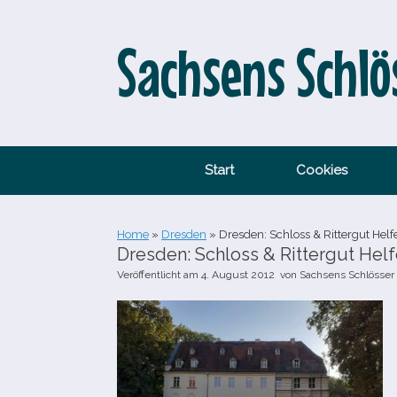
Zum
Inhalt
springen
Sachsens Schlö
Start
Cookies
Home
»
Dresden
»
Dresden: Schloss & Rittergut Hel
Dresden: Schloss & Rittergut Hel
Veröffentlicht am
4. August 2012
von
Sachsens Schlösser