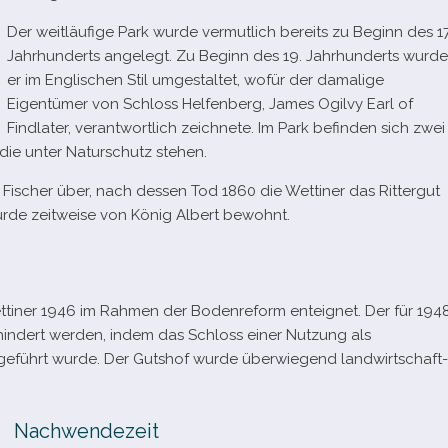
Der weit­läu­fige Park wurde ver­mut­lich bereits zu Beginn des 17
Jahrhunderts ange­legt. Zu Beginn des 19. Jahrhunderts wurde
er im Englischen Stil umge­stal­tet, wofür der dama­lige
Eigentümer von Schloss Helfenberg, James Ogilvy Earl of
Findlater, ver­ant­wort­lich zeich­nete. Im Park befin­den sich zwei
die unter Naturschutz stehen.
Fischer über, nach des­sen Tod 1860 die Wettiner das Rittergut
rde zeit­weise von König Albert bewohnt.
tiner 1946 im Rahmen der Bodenreform ent­eig­net. Der für 194
hin­dert wer­den, indem das Schloss einer Nutzung als
e­führt wurde. Der Gutshof wurde über­wie­gend land­wirt­schaft­
Nachwendezeit