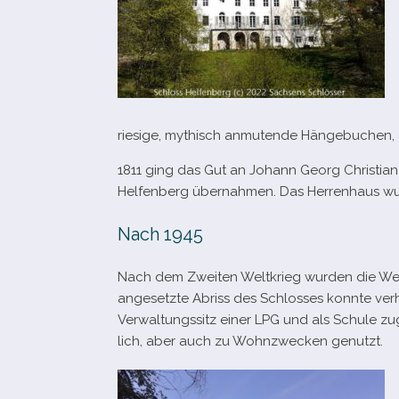
rie­sige, mythisch anmu­tende Hängebuchen, 
1811 ging das Gut an Johann Georg Christian 
Helfenberg über­nah­men. Das Herrenhaus wu
Nach 1945
Nach dem Zweiten Weltkrieg wur­den die Wet
ange­setzte Abriss des Schlosses konnte ver­
Verwaltungssitz einer LPG und als Schule zug
lich, aber auch zu Wohnzwecken genutzt.