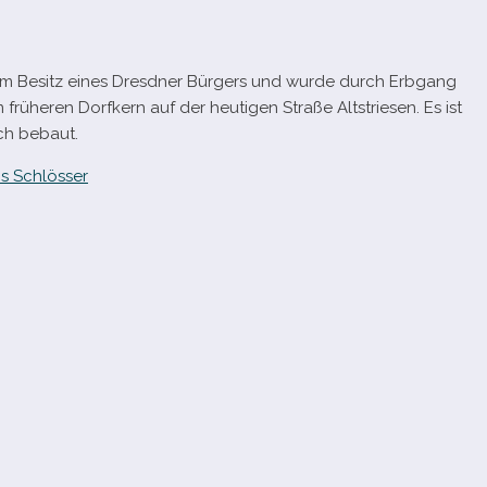
 im Besitz eines Dresdner Bürgers und wurde durch Erbgang
rü­he­ren Dorfkern auf der heu­ti­gen Straße Altstriesen. Es ist
ich bebaut.
s Schlösser