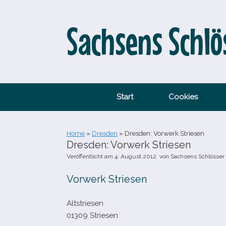
Zum
Inhalt
springen
Sachsens Schlö
Start
Cookies
Home
»
Dresden
»
Dresden: Vorwerk Striesen
Dresden: Vorwerk Striesen
Veröffentlicht am
4. August 2012
von
Sachsens Schlösser
Vorwerk Striesen
Altstriesen
01309 Striesen