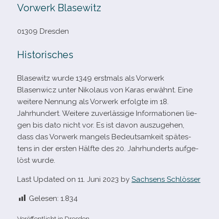
Vorwerk Blasewitz
01309 Dresden
Historisches
Blasewitz wurde 1349 erst­mals als Vorwerk
Blasenwicz unter Nikolaus von Karas erwähnt. Eine
wei­tere Nennung als Vorwerk erfolgte im 18.
Jahrhundert. Weitere zuver­läs­sige Informationen lie­
gen bis dato nicht vor. Es ist davon aus­zu­ge­hen,
dass das Vorwerk man­gels Bedeutsamkeit spä­tes­
tens in der ers­ten Hälfte des 20. Jahrhunderts auf­ge­
löst wurde.
Last Updated on 11. Juni 2023 by
Sachsens Schlösser
Gelesen:
1.834
Veröffentlicht in
Dresden
.