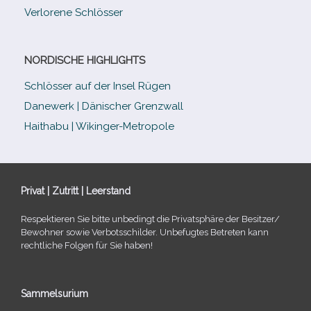
Verlorene Schlösser
NORDISCHE HIGHLIGHTS
Schlösser auf der Insel Rügen
Danewerk | Dänischer Grenzwall
Haithabu | Wikinger-Metropole
Privat | Zutritt | Leerstand
Respektieren Sie bitte unbe­dingt die Privatsphäre der Besitzer/​
Bewohner sowie Verbotsschilder. Unbefugtes Betreten kann
recht­li­che Folgen für Sie haben!
Sammelsurium