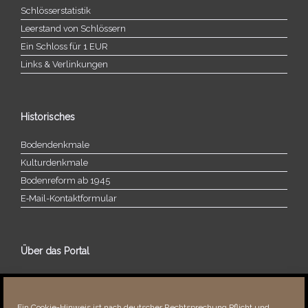
Schlösserstatistik
Leerstand von Schlössern
Ein Schloss für 1 EUR
Links & Verlinkungen
Historisches
Bodendenkmale
Kulturdenkmale
Bodenreform ab 1945
E‑Mail-​​Kontaktformular
Über das Portal
Über dieses Portal
Neuigkeiten
Ein Cookie-Hinweis ist nach deutscher Rechtsprechung Pflicht und