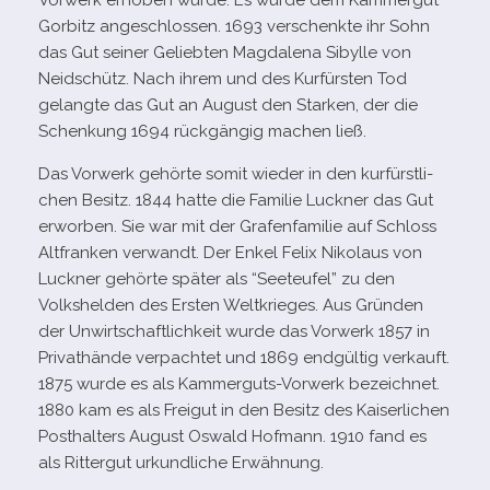
Vorwerk erho­ben wurde. Es wurde dem Kammergut
Gorbitz ange­schlos­sen. 1693 ver­schenkte ihr Sohn
das Gut sei­ner Geliebten Magdalena Sibylle von
Neidschütz. Nach ihrem und des Kurfürsten Tod
gelangte das Gut an August den Starken, der die
Schenkung 1694 rück­gän­gig machen ließ.
Das Vorwerk gehörte somit wie­der in den kur­fürst­li­
chen Besitz. 1844 hatte die Familie Luckner das Gut
erwor­ben. Sie war mit der Grafenfamilie auf Schloss
Altfranken ver­wandt. Der Enkel Felix Nikolaus von
Luckner gehörte spä­ter als “Seeteufel” zu den
Volkshelden des Ersten Weltkrieges. Aus Gründen
der Unwirtschaftlichkeit wurde das Vorwerk 1857 in
Privathände ver­pach­tet und 1869 end­gül­tig ver­kauft.
1875 wurde es als Kammerguts-​Vorwerk bezeich­net.
1880 kam es als Freigut in den Besitz des Kaiserlichen
Posthalters August Oswald Hofmann. 1910 fand es
als Rittergut urkund­li­che Erwähnung.