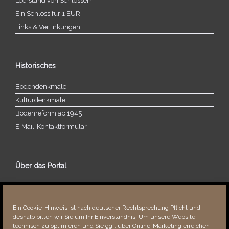
Leerstand von Schlössern
Ein Schloss für 1 EUR
Links & Verlinkungen
Historisches
Bodendenkmale
Kulturdenkmale
Bodenreform ab 1945
E‑Mail-​​Kontaktformular
Über das Portal
Über dieses Portal
Neuigkeiten
Ein Cookie-Hinweis ist nach deutscher Rechtsprechung Pflicht und
Vielen Dank!
deshalb bitten wir Sie um Ihr Einverständnis: Um unsere Website
Fehler bemerkt?
technisch zu optimieren und Sie ggf. über Online-Marketing erreichen