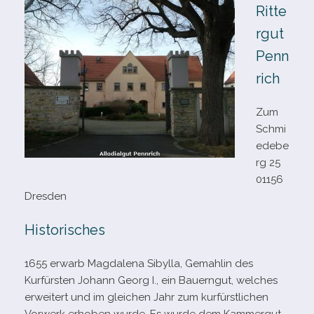
Ritte
rgut
Penn
rich
Zum
Schmi
edebe
rg 25
01156
Dresden
Historisches
1655 erwarb Magdalena Sibylla, Gemahlin des
Kurfürsten Johann Georg I., ein Bauerngut, wel­ches
erwei­tert und im glei­chen Jahr zum kur­fürst­li­chen