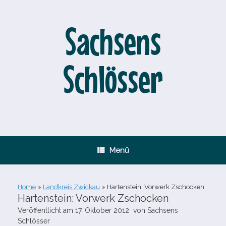
Zum
Inhalt
springen
Sachsens
Schlösser
Menü
Home
»
Landkreis Zwickau
»
Hartenstein: Vorwerk Zschocken
Hartenstein: Vorwerk Zschocken
Veröffentlicht am
17. Oktober 2012
von
Sachsens
Schlösser