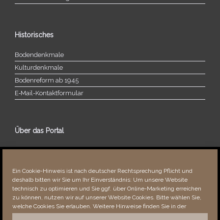
Historisches
Bodendenkmale
Kulturdenkmale
Bodenreform ab 1945
E‑Mail-​​Kontaktformular
Über das Portal
Über dieses Portal
Neuigkeiten
Ein Cookie-Hinweis ist nach deutscher Rechtsprechung Pflicht und
Vielen Dank!
deshalb bitten wir Sie um Ihr Einverständnis: Um unsere Website
Fehler bemerkt?
technisch zu optimieren und Sie ggf. über Online-Marketing erreichen
zu können, nutzen wir auf unserer Website Cookies. Bitte wählen Sie,
welche Cookies Sie erlauben. Weitere Hinweise finden Sie in der