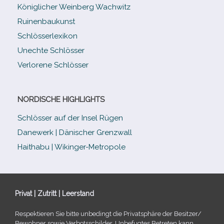
Königlicher Weinberg Wachwitz
Ruinenbaukunst
Schlösserlexikon
Unechte Schlösser
Verlorene Schlösser
NORDISCHE HIGHLIGHTS
Schlösser auf der Insel Rügen
Danewerk | Dänischer Grenzwall
Haithabu | Wikinger-Metropole
Privat | Zutritt | Leerstand
Respektieren Sie bitte unbe­dingt die Privatsphäre der Besitzer/​
Bewohner sowie Verbotsschilder. Unbefugtes Betreten kann