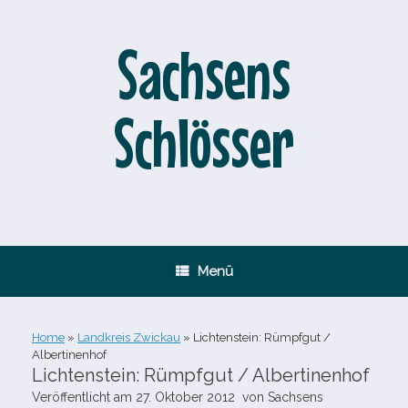
Zum
Inhalt
springen
Sachsens
Schlösser
Menü
Home
»
Landkreis Zwickau
»
Lichtenstein: Rümpfgut /​
Albertinenhof
Lichtenstein: Rümpfgut /​ Albertinenhof
Veröffentlicht am
27. Oktober 2012
von
Sachsens