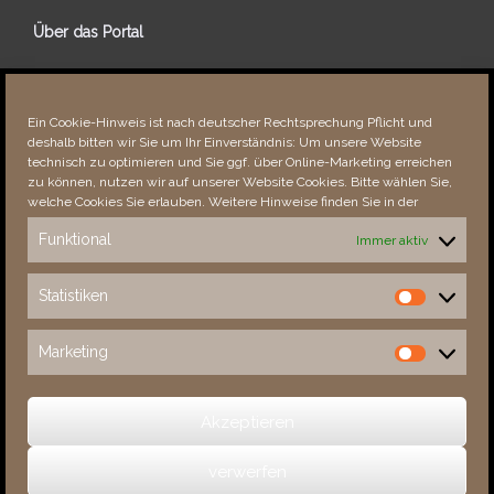
Über das Portal
Über dieses Portal
Neuigkeiten
Ein Cookie-Hinweis ist nach deutscher Rechtsprechung Pflicht und
Vielen Dank!
deshalb bitten wir Sie um Ihr Einverständnis: Um unsere Website
Fehler bemerkt?
technisch zu optimieren und Sie ggf. über Online-Marketing erreichen
zu können, nutzen wir auf unserer Website Cookies. Bitte wählen Sie,
welche Cookies Sie erlauben. Weitere Hinweise finden Sie in der
Funktional
Immer aktiv
Besucher seit 08/​2021
Statistiken
Statistiken
Total
88395
1853277
Today
427
598
Marketing
Marketing
This Week
3802
33682
This Month
5155
135567
Akzeptieren
verwerfen
(c) 2026 Sachsens Schlösser