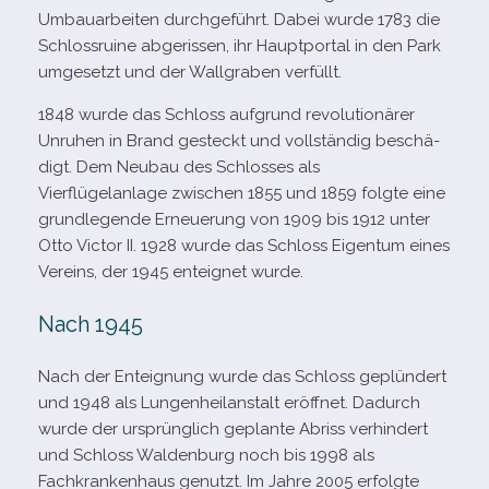
Umbauarbeiten durch­ge­führt. Dabei wurde 1783 die
Schlossruine abge­ris­sen, ihr Hauptportal in den Park
umge­setzt und der Wallgraben verfüllt.
1848 wurde das Schloss auf­grund revo­lu­tio­nä­rer
Unruhen in Brand gesteckt und voll­stän­dig beschä­
digt. Dem Neubau des Schlosses als
Vierflügelanlage zwi­schen 1855 und 1859 folgte eine
grund­le­gende Erneuerung von 1909 bis 1912 unter
Otto Victor II. 1928 wurde das Schloss Eigentum eines
Vereins, der 1945 ent­eig­net wurde.
Nach 1945
Nach der Enteignung wurde das Schloss geplün­dert
und 1948 als Lungenheilanstalt eröff­net. Dadurch
wurde der ursprüng­lich geplante Abriss ver­hin­dert
und Schloss Waldenburg noch bis 1998 als
Fachkrankenhaus genutzt. Im Jahre 2005 erfolgte