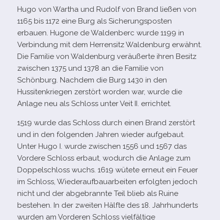
Hugo von Wartha und Rudolf von Brand lie­ßen von
1165 bis 1172 eine Burg als Sicherungsposten
erbauen. Hugone de Waldenberc wurde 1199 in
Verbindung mit dem Herrensitz Waldenburg erwähnt.
Die Familie von Waldenburg ver­äu­ßerte ihren Besitz
zwi­schen 1375 und 1378 an die Familie von
Schönburg. Nachdem die Burg 1430 in den
Hussitenkriegen zer­stört wor­den war, wurde die
Anlage neu als Schloss unter Veit II. errichtet.
1519 wurde das Schloss durch einen Brand zer­stört
und in den fol­gen­den Jahren wie­der auf­ge­baut.
Unter Hugo I. wurde zwi­schen 1556 und 1567 das
Vordere Schloss erbaut, wodurch die Anlage zum
Doppelschloss wuchs. 1619 wütete erneut ein Feuer
im Schloss, Wiederaufbauarbeiten erfolg­ten jedoch
nicht und der abge­brannte Teil blieb als Ruine
bestehen. In der zwei­ten Hälfte des 18. Jahrhunderts
wur­den am Vorderen Schloss viel­fäl­tige