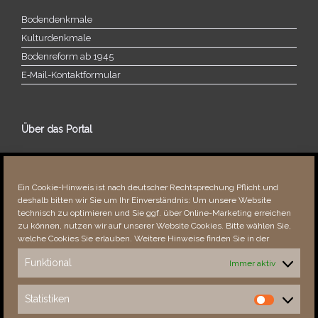
Bodendenkmale
Kulturdenkmale
Bodenreform ab 1945
E‑Mail-​​Kontaktformular
Über das Portal
Über dieses Portal
Neuigkeiten
Ein Cookie-Hinweis ist nach deutscher Rechtsprechung Pflicht und
Vielen Dank!
deshalb bitten wir Sie um Ihr Einverständnis: Um unsere Website
Fehler bemerkt?
technisch zu optimieren und Sie ggf. über Online-Marketing erreichen
zu können, nutzen wir auf unserer Website Cookies. Bitte wählen Sie,
welche Cookies Sie erlauben. Weitere Hinweise finden Sie in der
Funktional
Immer aktiv
Besucher seit 08/​2021
Statistiken
Statistiken
Total
88224
1852315