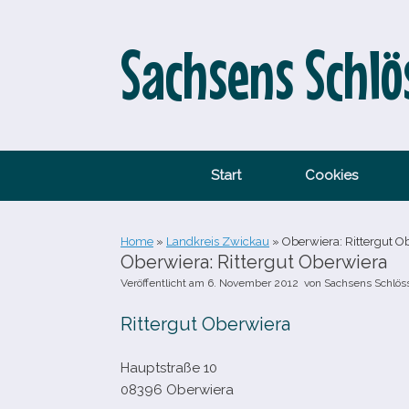
Zum
Inhalt
springen
Sachsens Schlö
Start
Cookies
Home
»
Landkreis Zwickau
»
Oberwiera: Rittergut O
Oberwiera: Rittergut Oberwiera
Veröffentlicht am
6. November 2012
von
Sachsens Schlös
Rittergut Oberwiera
Hauptstraße 10
08396 Oberwiera