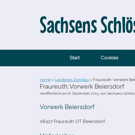
Zum
Inhalt
springen
Sachsens Schlö
Start
Cookies
Home
»
Landkreis Zwickau
»
Fraureuth: Vorwerk Bei
Fraureuth: Vorwerk Beiersdorf
Veröffentlicht am
8. Dezember 2013
von
Sachsens Schlös
Vorwerk Beiersdorf
08427 Fraureuth OT Beiersdorf