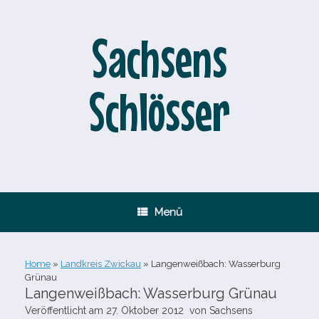
Zum
Inhalt
springen
Sachsens
Schlösser
Menü
Home
»
Landkreis Zwickau
»
Langenweißbach: Wasserburg
Grünau
Langenweißbach: Wasserburg Grünau
Veröffentlicht am
27. Oktober 2012
von
Sachsens