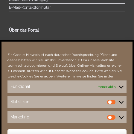
E‑Mail-​​Kontaktformular
Über das Portal
Über dieses Portal
Neuigkeiten
Ein Cookie-Hinweis ist nach deutscher Rechtsprechung Pflicht und
Vielen Dank!
deshalb bitten wir Sie um Ihr Einverständnis: Um unsere Website
Fehler bemerkt?
technisch zu optimieren und Sie ggf. über Online-Marketing erreichen
zu können, nutzen wir auf unserer Website Cookies. Bitte wählen Sie,
welche Cookies Sie erlauben. Weitere Hinweise finden Sie in der
Funktional
Immer aktiv
Besucher seit 08/​2021
Statistiken
Statistiken
Total
87787
1851158
Today
360
479
Marketing
Marketing
This Week
2834
31563
This Month
4187
133448