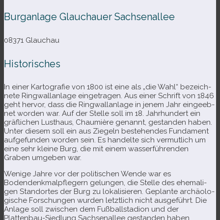
Burganlage Glauchauer Sachsenallee
08371 Glauchau
Historisches
In einer Kartografie von 1800 ist eine als „die Wahl“ bezeich­
nete Ringwallanlage ein­ge­tra­gen. Aus einer Schrift von 1846
geht her­vor, dass die Ringwallanlage in jenem Jahr ein­ge­eb­
net wor­den war. Auf der Stelle soll im 18. Jahrhundert ein
gräf­li­chen Lusthaus, Chaumière genannt, gestan­den haben.
Unter die­sem soll ein aus Ziegeln bestehen­des Fundament
auf­ge­fun­den wor­den sein. Es han­delte sich ver­mut­lich um
eine sehr kleine Burg, die mit einem was­ser­füh­ren­den
Graben umge­ben war.
Wenige Jahre vor der poli­ti­schen Wende war es
Bodendenkmalpflegern gelun­gen, die Stelle des ehe­ma­li­
gen Standortes der Burg zu loka­li­sie­ren. Geplante archäo­lo­
gi­sche Forschungen wur­den letzt­lich nicht aus­ge­führt. Die
Anlage soll zwi­schen dem Fußballstadion und der
Plattenbau-​Siedlung Sachsenallee gestan­den haben.