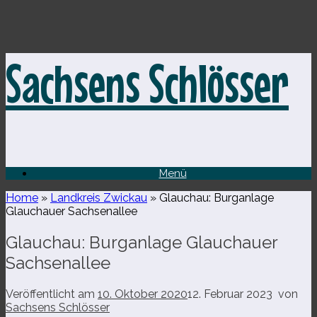
Zum
Sachsens Schlösser
Inhalt
springen
Menü
Home
»
Landkreis Zwickau
»
Glauchau: Burganlage
Glauchauer Sachsenallee
Glauchau: Burganlage Glauchauer
Sachsenallee
Veröffentlicht am
10. Oktober 2020
12. Februar 2023
von
Sachsens Schlösser