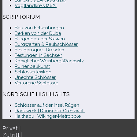
Landkreis Zwickau (125)
Vogtlandkreis (262)
SCRIPTORIUM
Bau von Felsenburgen
Berken von der Duba
Burgenbau der Slawen
Burgwarten & Raubschlösser
Elb-​Baroque | Dresden
Festungen in Sachsen
Königlicher Weinberg Wachwitz
Ruinenbaukunst
Schlösserlexikon
Unechte Schlösser
Verlorene Schlösser
NORDISCHE HIGHLIGHTS
Schlösser auf der Insel Rügen
Danewerk | Dänischer Grenzwall
Haithabu | Wikinger-Metropole
Privat |
Zutritt |