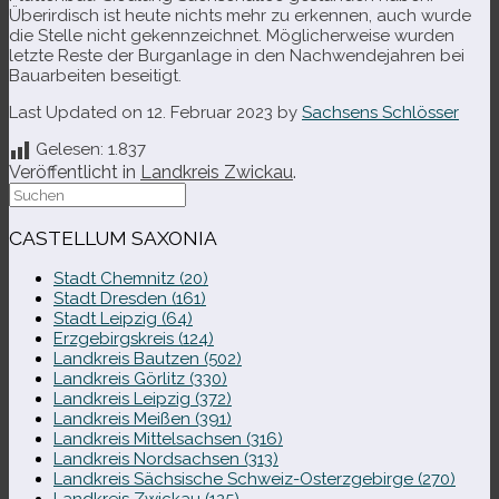
Überirdisch ist heute nichts mehr zu erken­nen, auch wurde
die Stelle nicht gekenn­zeich­net. Möglicherweise wur­den
letzte Reste der Burganlage in den Nachwendejahren bei
Bauarbeiten beseitigt.
Last Updated on 12. Februar 2023 by
Sachsens Schlösser
Gelesen:
1.837
Veröffentlicht in
Landkreis Zwickau
.
Suche
nach:
CASTELLUM SAXONIA
Stadt Chemnitz (20)
Stadt Dresden (161)
Stadt Leipzig (64)
Erzgebirgskreis (124)
Landkreis Bautzen (502)
Landkreis Görlitz (330)
Landkreis Leipzig (372)
Landkreis Meißen (391)
Landkreis Mittelsachsen (316)
Landkreis Nordsachsen (313)
Landkreis Sächsische Schweiz-​Osterzgebirge (270)