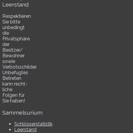
Leerstand
Respektieren
Sie bitte
unbe­dingt
die
Privatsphäre
der
Besitzer/​
Bewohner
sowie
Verbotsschilder.
Unbefugtes
Betreten
kann recht­
li­che
Folgen für
Sie haben!
Sammelsurium
Schlösserstatistik
Leerstand