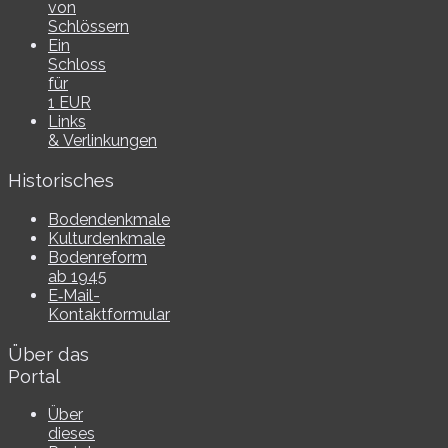
von
Schlössern
Ein
Schloss
für
1 EUR
Links
& Verlinkungen
Historisches
Bodendenkmale
Kulturdenkmale
Bodenreform
ab 1945
E‑Mail-​​
Kontaktformular
Über das
Portal
Über
dieses