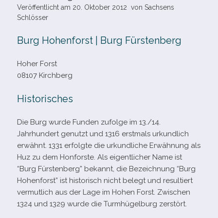
Veröffentlicht am
20. Oktober 2012
von
Sachsens
Schlösser
Burg Hohenforst | Burg Fürstenberg
Hoher Forst
08107 Kirchberg
Historisches
Die Burg wurde Funden zufolge im 13./14.
Jahrhundert genutzt und 1316 erst­mals urkund­lich
erwähnt. 1331 erfolgte die urkund­li­che Erwähnung als
Huz zu dem Honforste. Als eigent­li­cher Name ist
“Burg Fürstenberg” bekannt, die Bezeichnung “Burg
Hohenforst” ist his­to­risch nicht belegt und resul­tiert
ver­mut­lich aus der Lage im Hohen Forst. Zwischen
1324 und 1329 wurde die Turmhügelburg zerstört.