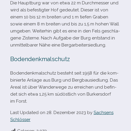
Die Hauptburg war von etwa 22 m Durchmesser und
wird als befes­tig­ter Hof gedeu­tet. Dieser ist von
einem 10 bis 12 m brei­ten und 1 m tie­fen Graben
sowie einem 8 m brei­ten und bis zu 1,5 m hohen Wall
umge­ben. Weiterhin gibt es eine in den Fels geschla­
gene Zisterne. Nach Aufgabe der Burg ent­stand in
unmit­tel­ba­rer Nähe eine Bergarbeitersiedlung.
Bodendenkmalschutz
Bodendenkmalschutz besteht seit 1958 für die kom­
bi­nierte Anlage aus Burg und Bergbausiedlung. Das
Areal ist über Wanderwege zu errei­chen und befin­
det sich etwa 1,25 km süd­öst­lich von Burkersdorf
im Forst.
Last Updated on 28. Dezember 2023 by
Sachsens
Schlösser