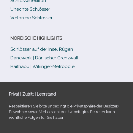
Schlösserlexikon
Unechte Schlösser
Verlorene Schlösser
NORDISCHE HIGHLIGHTS
Schlösser auf der Insel Rügen
Danewerk | Dänischer Grenzwall
Haithabu | Wikinger-Metropole
Privat | Zutritt | Leerstand
Respektieren Sie bitte unbe­dingt die Privatsphäre der Besitzer/​
Bewohner sowie Verbotsschilder. Unbefugtes Betreten kann
recht­li­che Folgen für Sie haben!