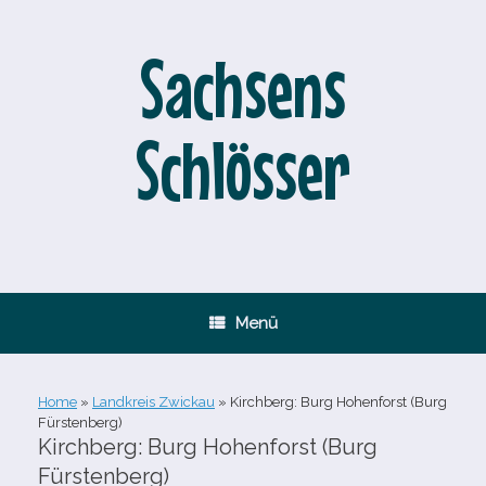
Zum
Inhalt
springen
Sachsens
Schlösser
Menü
Home
»
Landkreis Zwickau
»
Kirchberg: Burg Hohenforst (Burg
Fürstenberg)
Kirchberg: Burg Hohenforst (Burg
Fürstenberg)