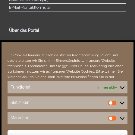
E‑Mail-​​Kontaktformular
Über das Portal
Über dieses Portal
Neuigkeiten
Ein Cookie-Hinweis ist nach deutscher Rechtsprechung Pflicht und
Vielen Dank!
deshalb bitten wir Sie um Ihr Einverständnis: Um unsere Website
Fehler bemerkt?
technisch zu optimieren und Sie ggf. über Online-Marketing erreichen
zu können, nutzen wir auf unserer Website Cookies. Bitte wählen Sie,
welche Cookies Sie erlauben. Weitere Hinweise finden Sie in der
Funktional
Immer aktiv
Besucher seit 08/​2021
Statistiken
Statistiken
Total
88896
1855628
Today
434
670
Marketing
Marketing
This Week
4727
36033
This Month
6080
137918