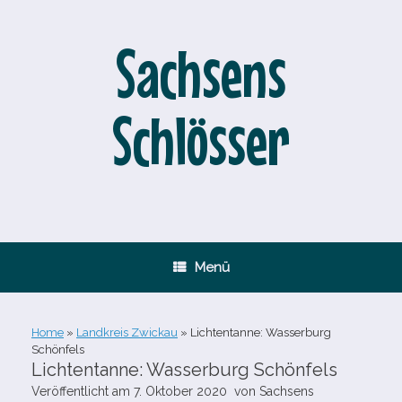
Zum
Inhalt
springen
Sachsens
Schlösser
Menü
Home
»
Landkreis Zwickau
»
Lichtentanne: Wasserburg
Schönfels
Lichtentanne: Wasserburg Schönfels
Veröffentlicht am
7. Oktober 2020
von
Sachsens