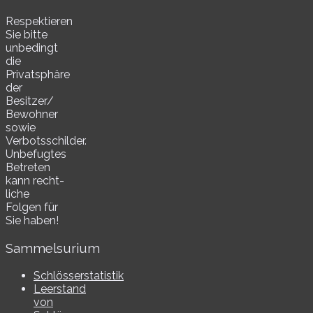
Respektieren
Sie bitte
unbe­dingt
die
Privatsphäre
der
Besitzer/​
Bewohner
sowie
Verbotsschilder.
Unbefugtes
Betreten
kann recht­
li­che
Folgen für
Sie haben!
Sammelsurium
Schlösserstatistik
Leerstand
von