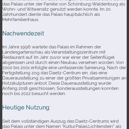
das Palais unter der Familie von Schönburg-​Waldenburg als
Wohn- und Witwensitz genutzt wer­den konnte. Im 20.
Jahrhundert diente das Palais haupt­säch­lich als
Mehrfamilienhaus.
Nachwendezeit
Im Jahre 1996 war­tete das Palais im Rahmen der
Landesgartenschau als Veranstaltungszentrum mit
Restaurant auf. Im Jahr zuvor war einer der Seitenflügel
abge­ris­sen und durch einen Neubau ver­se­hen wor­den. Von
2000 bis 2001 erfolgte eine umfas­sende Sanierung. Nach der
Fertigstellung zog das Daetz-​Centrum ein, das eine
Dauerausstellung zu einer der größ­ten Privatsammlungen an
Holzskulpturen anbot. Diese Dauerausstellung wurde
Anfang 2018 geschlos­sen, Sonderausstellungen konn­ten
noch bis 2022 besucht werden.
Heutige Nutzung
Seit dem voll­stän­di­gen Auszug des Daetz-​Centrums wird
das Palais unter dem Namen “Kultur.Palais.Lichtenstein” als