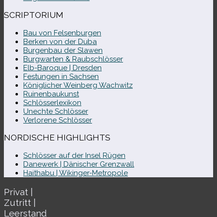
SCRIPTORIUM
Bau von Felsenburgen
Berken von der Duba
Burgenbau der Slawen
Burgwarten & Raubschlösser
Elb-​Baroque | Dresden
Festungen in Sachsen
Königlicher Weinberg Wachwitz
Ruinenbaukunst
Schlösserlexikon
Unechte Schlösser
Verlorene Schlösser
NORDISCHE HIGHLIGHTS
Schlösser auf der Insel Rügen
Danewerk | Dänischer Grenzwall
Haithabu | Wikinger-Metropole
Privat |
Zutritt |
Leerstand