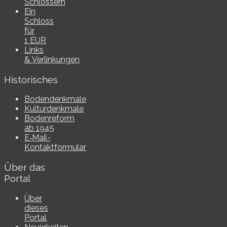
Schlössern
Ein
Schloss
für
1 EUR
Links
& Verlinkungen
Historisches
Bodendenkmale
Kulturdenkmale
Bodenreform
ab 1945
E‑Mail-​​
Kontaktformular
Über das
Portal
Über
dieses
Portal