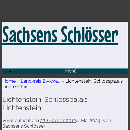
Zum
Sachsens Schlösser
Inhalt
springen
Menü
Home
»
Landkreis Zwickau
»
Lichtenstein: Schlosspalais
Lichtenstein
Lichtenstein: Schlosspalais
Lichtenstein
Veröffentlicht am
27. Oktober 2012
4. Mai 2024
von
Sachsens Schlösser