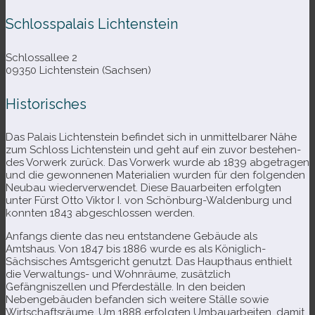
Schlosspalais Lichtenstein
Schlossallee 2
09350 Lichtenstein (Sachsen)
Historisches
Das Palais Lichtenstein befin­det sich in unmit­tel­ba­rer Nähe
zum Schloss Lichtenstein und geht auf ein zuvor bestehen­
des Vorwerk zurück. Das Vorwerk wurde ab 1839 abge­tra­gen
und die gewon­ne­nen Materialien wur­den für den fol­gen­den
Neubau wie­der­ver­wen­det. Diese Bauarbeiten erfolg­ten
unter Fürst Otto Viktor I. von Schönburg-​Waldenburg und
konn­ten 1843 abge­schlos­sen werden.
Anfangs diente das neu ent­stan­dene Gebäude als
Amtshaus. Von 1847 bis 1886 wurde es als Königlich-​
Sächsisches Amtsgericht genutzt. Das Haupthaus ent­hielt
die Verwaltungs- und Wohnräume, zusätz­lich
Gefängniszellen und Pferdeställe. In den bei­den
Nebengebäuden befan­den sich wei­tere Ställe sowie
Wirtschaftsräume. Um 1888 erfolg­ten Umbauarbeiten, damit