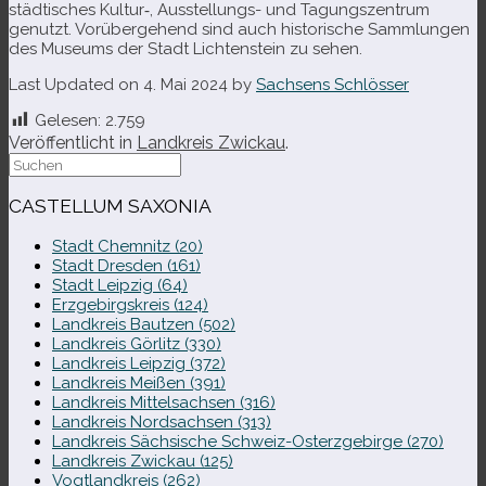
städ­ti­sches Kultur‑, Ausstellungs- und Tagungszentrum
genutzt. Vorübergehend sind auch his­to­ri­sche Sammlungen
des Museums der Stadt Lichtenstein zu sehen.
Last Updated on 4. Mai 2024 by
Sachsens Schlösser
Gelesen:
2.759
Veröffentlicht in
Landkreis Zwickau
.
Suche
nach:
CASTELLUM SAXONIA
Stadt Chemnitz (20)
Stadt Dresden (161)
Stadt Leipzig (64)
Erzgebirgskreis (124)
Landkreis Bautzen (502)
Landkreis Görlitz (330)
Landkreis Leipzig (372)
Landkreis Meißen (391)
Landkreis Mittelsachsen (316)
Landkreis Nordsachsen (313)
Landkreis Sächsische Schweiz-​Osterzgebirge (270)
Landkreis Zwickau (125)
Vogtlandkreis (262)