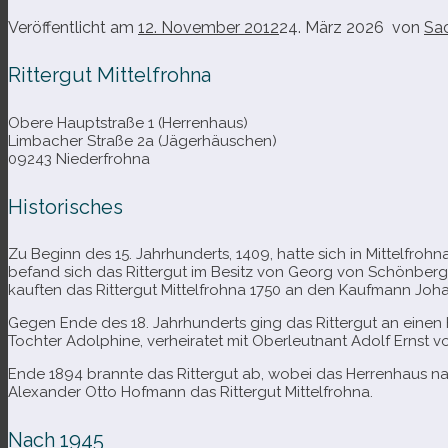
Veröffentlicht am
12. November 2012
24. März 2026
von
Sa
Rittergut Mittelfrohna
Obere Hauptstraße 1 (Herrenhaus)
Limbacher Straße 2a (Jägerhäuschen)
09243 Niederfrohna
Historisches
Zu Beginn des 15. Jahrhunderts, 1409, hatte sich in Mittelfrohna
befand sich das Rittergut im Besitz von Georg von Schönberg, 
kauf­ten das Rittergut Mittelfrohna 1750 an den Kaufmann Joha
Gegen Ende des 18. Jahrhunderts ging das Rittergut an einen H
Tochter Adolphine, ver­hei­ra­tet mit Oberleutnant Adolf Ernst vo
Ende 1894 brannte das Rittergut ab, wobei das Herrenhaus nahe
Alexander Otto Hofmann das Rittergut Mittelfrohna.
Nach 1945