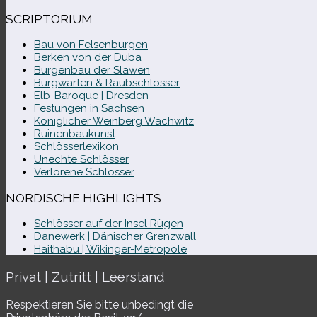
SCRIPTORIUM
Bau von Felsenburgen
Berken von der Duba
Burgenbau der Slawen
Burgwarten & Raubschlösser
Elb-​Baroque | Dresden
Festungen in Sachsen
Königlicher Weinberg Wachwitz
Ruinenbaukunst
Schlösserlexikon
Unechte Schlösser
Verlorene Schlösser
NORDISCHE HIGHLIGHTS
Schlösser auf der Insel Rügen
Danewerk | Dänischer Grenzwall
Haithabu | Wikinger-Metropole
Privat | Zutritt | Leerstand
Respektieren Sie bitte unbe­dingt die