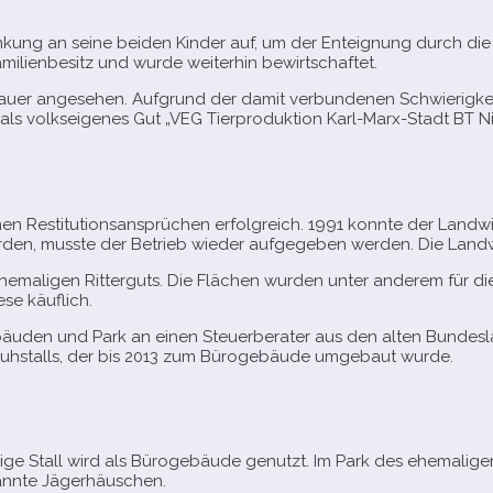
nkung an seine bei­den Kinder auf, um der Enteignung durch die
Familienbesitz und wurde wei­ter­hin bewirtschaftet.
 ange­se­hen. Aufgrund der damit ver­bun­de­nen Schwierigkeiten
ls volks­ei­ge­nes Gut „VEG Tierproduktion Karl-​Marx-​Stadt BT N
n Restitutionsansprüchen erfolg­reich. 1991 konnte der Landwirt
r­den, musste der Betrieb wie­der auf­ge­ge­ben wer­den. Die Land
he­ma­li­gen Ritterguts. Die Flächen wur­den unter ande­rem fü
se käuflich.
en und Park an einen Steuerberater aus den alten Bundesländ
n Kuhstalls, der bis 2013 zum Bürogebäude umge­baut wurde.
 Stall wird als Bürogebäude genutzt. Im Park des ehe­ma­li­gen R
nannte Jägerhäuschen.