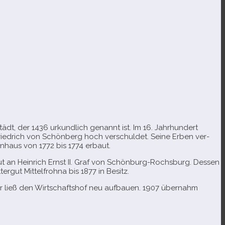
tädt, der 1436 urkund­lich genannt ist. Im 16. Jahrhundert
riedrich von Schönberg hoch ver­schul­det. Seine Erben ver­
nhaus von 1772 bis 1774 erbaut.
t an Heinrich Ernst II. Graf von Schönburg-​Rochsburg. Dessen
tergut Mittelfrohna bis 1877 in Besitz.
r ließ den Wirtschaftshof neu auf­bauen. 1907 über­nahm