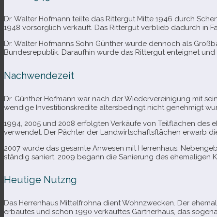
Dr. Walter Hofmann teilte das Rittergut Mitte 1946 durch Sche
1948 vor­sorg­lich ver­kauft. Das Rittergut ver­blieb dadurch in 
Dr. Walter Hofmanns Sohn Günther wurde den­noch als Großbauer
Bundesrepublik. Daraufhin wurde das Rittergut ent­eig­net und a
Nachwendezeit
Dr. Günther Hofmann war nach der Wiedervereinigung mit sei­ne
wen­dige Investitionskredite alters­be­dingt nicht geneh­migt wu
1994, 2005 und 2008 erfolg­ten Verkäufe von Teilflächen des e
ver­wen­det. Der Pächter der Landwirtschaftsflächen erwarb die
2007 wurde das gesamte Anwesen mit Herrenhaus, Nebengebäud
stän­dig saniert. 2009 begann die Sanierung des ehe­ma­li­ge
Heutige Nutzng
Das Herrenhaus Mittelfrohna dient Wohnzwecken. Der ehe­ma­lige
erbau­tes und schon 1990 ver­kauf­tes Gärtnerhaus, das soge­