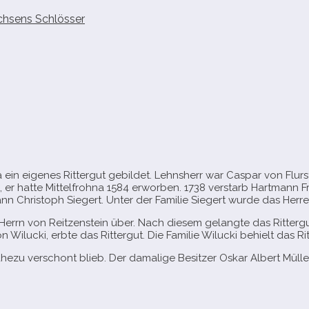
chsens Schlösser
 ein eige­nes Rittergut gebil­det. Lehnsherr war Caspar von Flurs
er hatte Mittelfrohna 1584 erwor­ben. 1738 ver­starb Hartmann F
nn Christoph Siegert. Unter der Familie Siegert wurde das Herre
errn von Reitzenstein über. Nach die­sem gelangte das Rittergu
n Wilucki, erbte das Rittergut. Die Familie Wilucki behielt das Rit
zu ver­schont blieb. Der dama­lige Besitzer Oskar Albert Mülle