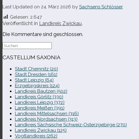
Last Updated on 24. März 2026 by
Sachsens Schlösser
Gelesen:
2.647
Veröffentlicht in
Landkreis Zwickau
.
Die Kommentare sind geschlossen.
Suche
nach:
CASTELLUM SAXONIA
Stadt Chemnitz (20)
Stadt Dresden (161)
Stadt Leipzig (64)
Erzgebirgskreis (124)
Landkreis Bautzen (502)
Landkreis Görlitz (330)
Landkreis Leipzig (372)
Landkreis Meißen (391)
Landkreis Mittelsachsen (316)
Landkreis Nordsachsen (313)
Landkreis Sächsische Schweiz-​Osterzgebirge (270)
Landkreis Zwickau (125)
Vogtlandkreis (262)