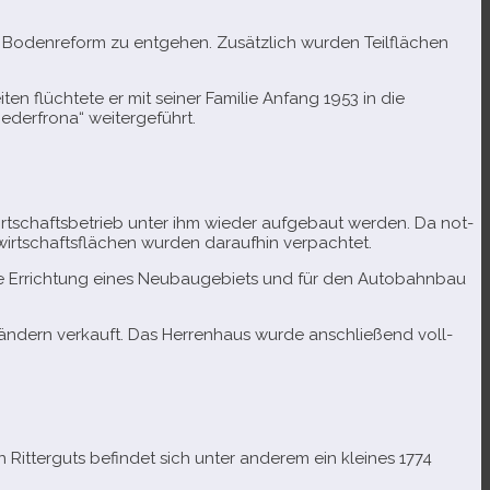
 Bodenreform zu ent­ge­hen. Zusätzlich wur­den Teilflächen
 flüch­tete er mit sei­ner Familie Anfang 1953 in die
iederfrona“ weitergeführt.
schaftsbetrieb unter ihm wie­der auf­ge­baut wer­den. Da not­
wirtschaftsflächen wur­den dar­auf­hin verpachtet.
r die Errichtung eines Neubaugebiets und für den Autobahnbau
ern ver­kauft. Das Herrenhaus wurde anschlie­ßend voll­
itterguts befin­det sich unter ande­rem ein klei­nes 1774