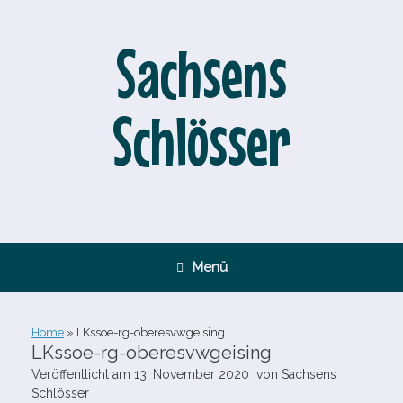
Zum
Inhalt
springen
Sachsens
Schlösser
Menü
Home
»
LKssoe-​rg-​oberesvwgeising
LKssoe-​rg-​oberesvwgeising
Veröffentlicht am
13. November 2020
von
Sachsens
Schlösser