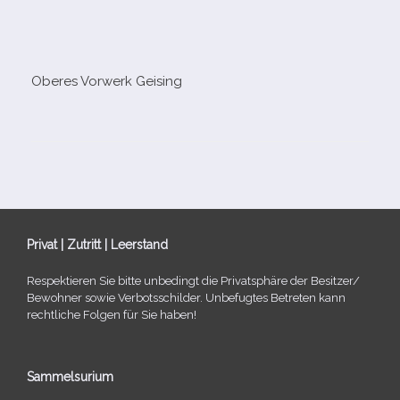
Oberes Vorwerk Geising
Privat | Zutritt | Leerstand
Respektieren Sie bitte unbe­dingt die Privatsphäre der Besitzer/​
Bewohner sowie Verbotsschilder. Unbefugtes Betreten kann
recht­li­che Folgen für Sie haben!
Sammelsurium