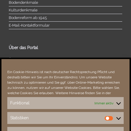
Bodendenkmale
Kulturdenkmale
Bodenreform ab 1945
E‑Mail-​​Kontaktformular
Über das Portal
Über dieses Portal
Neuigkeiten
Ein Cookie-Hinweis ist nach deutscher Rechtsprechung Pflicht und
Vielen Dank!
deshalb bitten wir Sie um Ihr Einverständnis: Um unsere Website
Fehler bemerkt?
technisch zu optimieren und Sie ggf. über Online-Marketing erreichen
zu können, nutzen wir auf unserer Website Cookies. Bitte wählen Sie,
welche Cookies Sie erlauben. Weitere Hinweise finden Sie in der
Funktional
Immer aktiv
Besucher seit 08/​2021
Statistiken
Statistiken
Total
87898
1851369
Today
471
690