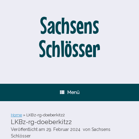
Zum
Inhalt
springen
Sachsens
Schlösser
Menü
Home
»
LKBz-​rg-​doeberkitz2
LKBz-​rg-​doeberkitz2
Veröffentlicht am
29. Februar 2024
von
Sachsens
Schlösser