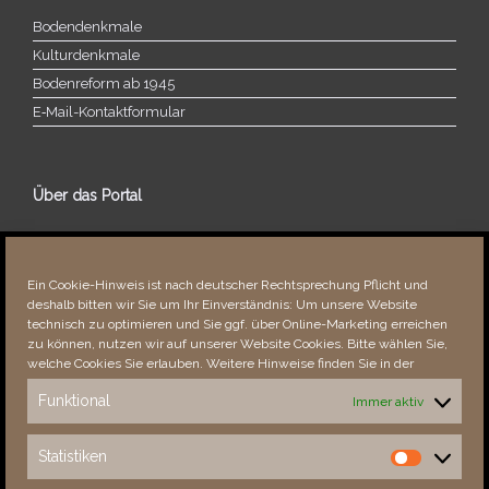
Bodendenkmale
Kulturdenkmale
Bodenreform ab 1945
E‑Mail-​​Kontaktformular
Über das Portal
Über dieses Portal
Neuigkeiten
Ein Cookie-Hinweis ist nach deutscher Rechtsprechung Pflicht und
Vielen Dank!
deshalb bitten wir Sie um Ihr Einverständnis: Um unsere Website
Fehler bemerkt?
technisch zu optimieren und Sie ggf. über Online-Marketing erreichen
zu können, nutzen wir auf unserer Website Cookies. Bitte wählen Sie,
welche Cookies Sie erlauben. Weitere Hinweise finden Sie in der
Funktional
Immer aktiv
Besucher seit 08/​2021
Statistiken
Statistiken
Total
89023
1856020