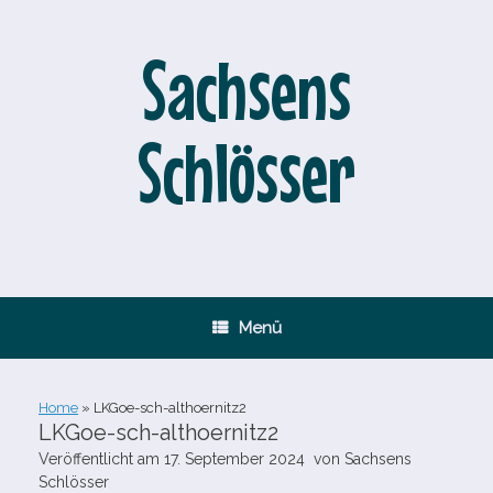
Zum
Inhalt
springen
Sachsens
Schlösser
Menü
Home
»
LKGoe-​sch-​althoernitz2
LKGoe-​sch-​althoernitz2
Veröffentlicht am
17. September 2024
von
Sachsens
Schlösser