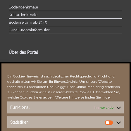
Bodendenkmale
Kulturdenkmale
Bodenreform ab 1945
E‑Mail-​​Kontaktformular
Über das Portal
Über dieses Portal
Neuigkeiten
Ein Cookie-Hinweis ist nach deutscher Rechtsprechung Pflicht und
Vielen Dank!
deshalb bitten wir Sie um Ihr Einverständnis: Um unsere Website
Fehler bemerkt?
technisch zu optimieren und Sie ggf. über Online-Marketing erreichen
zu können, nutzen wir auf unserer Website Cookies. Bitte wählen Sie,
welche Cookies Sie erlauben. Weitere Hinweise finden Sie in der
Funktional
Immer aktiv
Besucher seit 08/​2021
Statistiken
Statistiken
Total
88916
1855698