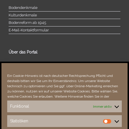
Bodendenkmale
Kulturdenkmale
Bodenreform ab 1945
E‑Mail-​​Kontaktformular
Über das Portal
Über dieses Portal
Neuigkeiten
Ein Cookie-Hinweis ist nach deutscher Rechtsprechung Pflicht und
Vielen Dank!
deshalb bitten wir Sie um Ihr Einverständnis: Um unsere Website
Fehler bemerkt?
technisch zu optimieren und Sie ggf. über Online-Marketing erreichen
zu können, nutzen wir auf unserer Website Cookies. Bitte wählen Sie,
welche Cookies Sie erlauben. Weitere Hinweise finden Sie in der
Funktional
Immer aktiv
Besucher seit 08/​2021
Statistiken
Statistiken
Total
88769
1854599