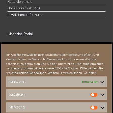
Kulturdenkmale
Bodenreform ab 1945
E‑Mail-​​Kontaktformular
Über das Portal
Über dieses Portal
Neuigkeiten
Ein Cookie-Hinweis ist nach deutscher Rechtsprechung Pflicht und
Vielen Dank!
deshalb bitten wir Sie um Ihr Einverständnis: Um unsere Website
Fehler bemerkt?
technisch zu optimieren und Sie ggf. über Online-Marketing erreichen
zu können, nutzen wir auf unserer Website Cookies. Bitte wählen Sie,
welche Cookies Sie erlauben. Weitere Hinweise finden Sie in der
Funktional
Immer aktiv
Besucher seit 08/​2021
Statistiken
Statistiken
Total
88693
1855263
Today
231
305
Marketing
Marketing
This Week
4524
35668