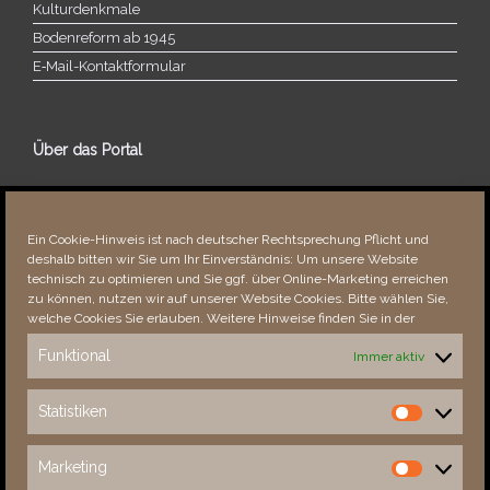
Kulturdenkmale
Bodenreform ab 1945
E‑Mail-​​Kontaktformular
Über das Portal
Über dieses Portal
Neuigkeiten
Ein Cookie-Hinweis ist nach deutscher Rechtsprechung Pflicht und
Vielen Dank!
deshalb bitten wir Sie um Ihr Einverständnis: Um unsere Website
Fehler bemerkt?
technisch zu optimieren und Sie ggf. über Online-Marketing erreichen
zu können, nutzen wir auf unserer Website Cookies. Bitte wählen Sie,
welche Cookies Sie erlauben. Weitere Hinweise finden Sie in der
Funktional
Immer aktiv
Besucher seit 08/​2021
Statistiken
Statistiken
Total
87925
1850781
Today
93
102
Marketing
Marketing
This Week
2567
31186