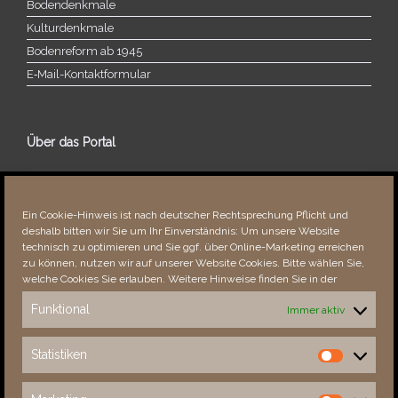
Bodendenkmale
Kulturdenkmale
Bodenreform ab 1945
E‑Mail-​​Kontaktformular
Über das Portal
Über dieses Portal
Neuigkeiten
Ein Cookie-Hinweis ist nach deutscher Rechtsprechung Pflicht und
Vielen Dank!
deshalb bitten wir Sie um Ihr Einverständnis: Um unsere Website
Fehler bemerkt?
technisch zu optimieren und Sie ggf. über Online-Marketing erreichen
zu können, nutzen wir auf unserer Website Cookies. Bitte wählen Sie,
welche Cookies Sie erlauben. Weitere Hinweise finden Sie in der
Funktional
Immer aktiv
Besucher seit 08/​2021
Statistiken
Statistiken
Total
87618
1850223
Today
446
642