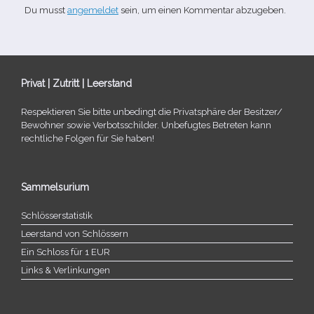
Du musst
angemeldet
sein, um einen Kommentar abzugeben.
Privat | Zutritt | Leerstand
Respektieren Sie bitte unbe­dingt die Privatsphäre der Besitzer/​
Bewohner sowie Verbotsschilder. Unbefugtes Betreten kann
recht­li­che Folgen für Sie haben!
Sammelsurium
Schlösserstatistik
Leerstand von Schlössern
Ein Schloss für 1 EUR
Links & Verlinkungen