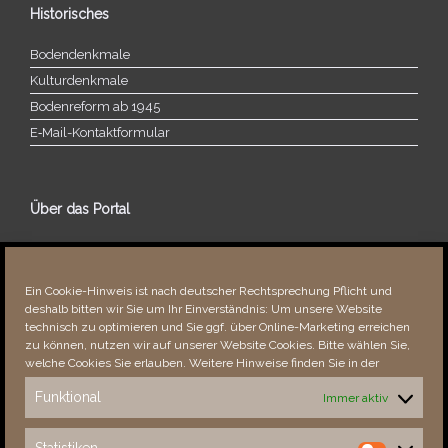
Historisches
Bodendenkmale
Kulturdenkmale
Bodenreform ab 1945
E‑Mail-​​Kontaktformular
Über das Portal
Über dieses Portal
Neuigkeiten
Ein Cookie-Hinweis ist nach deutscher Rechtsprechung Pflicht und
Vielen Dank!
deshalb bitten wir Sie um Ihr Einverständnis: Um unsere Website
Fehler bemerkt?
technisch zu optimieren und Sie ggf. über Online-Marketing erreichen
zu können, nutzen wir auf unserer Website Cookies. Bitte wählen Sie,
welche Cookies Sie erlauben. Weitere Hinweise finden Sie in der
Funktional
Immer aktiv
Besucher seit 08/​2021