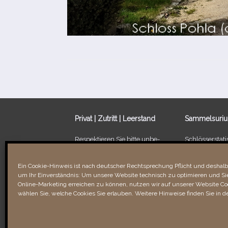
Privat | Zutritt | Leerstand
Sammelsuri
Respektieren Sie bitte unbe­
Schlösserstatis
dingt die Privatsphäre der
Leerstand von
Besitzer/​Bewohner sowie
Ein Schloss fü
Ein Cookie-Hinweis ist nach deutscher Rechtsprechung Pflicht und deshalb 
Verbotsschilder. Unbefugtes
um Ihr Einverständnis: Um unsere Website technisch zu optimieren und Sie
Betreten kann recht­li­che
Links & Verli
Online-Marketing erreichen zu können, nutzen wir auf unserer Website Coo
Folgen für Sie haben!
wählen Sie, welche Cookies Sie erlauben. Weitere Hinweise finden Sie in d