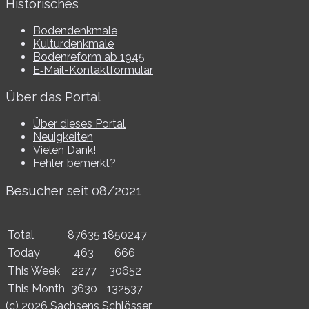
Historisches
Bodendenkmale
Kulturdenkmale
Bodenreform ab 1945
E‑Mail-​​Kontaktformular
Über das Portal
Über dieses Portal
Neuigkeiten
Vielen Dank!
Fehler bemerkt?
Besucher seit 08/​2021
Total
87635
1850247
Today
463
666
This Week
2277
30652
This Month
3630
132537
(c) 2026 Sachsens Schlösser