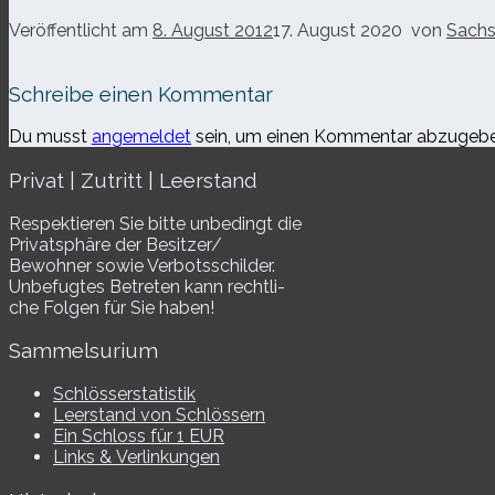
Veröffentlicht am
8. August 2012
17. August 2020
von
Sachs
Schreibe einen Kommentar
Du musst
angemeldet
sein, um einen Kommentar abzugebe
Privat | Zutritt | Leerstand
Respektieren Sie bitte unbe­dingt die
Privatsphäre der Besitzer/​
Bewohner sowie Verbotsschilder.
Unbefugtes Betreten kann recht­li­
che Folgen für Sie haben!
Sammelsurium
Schlösserstatistik
Leerstand von Schlössern
Ein Schloss für 1 EUR
Links & Verlinkungen