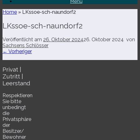
Menü
Home
»
LKssoe-​sch-​naundorf2
LKssoe-​sch-​naundorf2
Veröffentlicht am
26. Oktober 2024
26. Oktober 2024
von
Sachsens Schlösser
← Vorheriger
Privat |
Zutritt |
Leerstand
Respektieren
Sie bitte
unbe­dingt
die
Privatsphäre
der
Besitzer/​
Bewohner