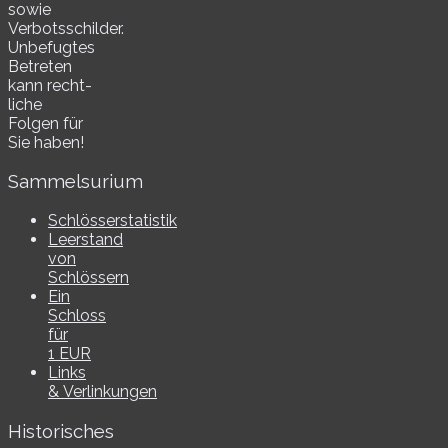
sowie
Verbotsschilder.
Unbefugtes
Betreten
kann recht­
li­che
Folgen für
Sie haben!
Sammelsurium
Schlösserstatistik
Leerstand
von
Schlössern
Ein
Schloss
für
1 EUR
Links
& Verlinkungen
Historisches