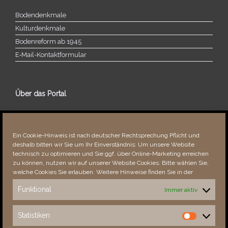
Bodendenkmale
Kulturdenkmale
Bodenreform ab 1945
E‑Mail-​​Kontaktformular
Über das Portal
Über dieses Portal
Neuigkeiten
Ein Cookie-Hinweis ist nach deutscher Rechtsprechung Pflicht und
Vielen Dank!
deshalb bitten wir Sie um Ihr Einverständnis: Um unsere Website
Fehler bemerkt?
technisch zu optimieren und Sie ggf. über Online-Marketing erreichen
zu können, nutzen wir auf unserer Website Cookies. Bitte wählen Sie,
welche Cookies Sie erlauben. Weitere Hinweise finden Sie in der
Funktional
Immer aktiv
Besucher seit 08/​2021
Statistiken
Statistiken
Total
87985
1851593