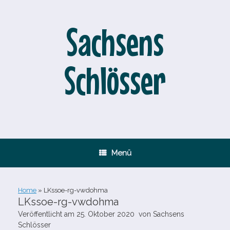
Zum
Inhalt
springen
Sachsens
Schlösser
Menü
Home
»
LKssoe-​rg-​vwdohma
LKssoe-​rg-​vwdohma
Veröffentlicht am
25. Oktober 2020
von
Sachsens
Schlösser