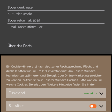
Bodendenkmale
Kulturdenkmale
Bodenreform ab 1945
E‑Mail-​​Kontaktformular
Über das Portal
Über dieses Portal
Neuigkeiten
Ein Cookie-Hinweis ist nach deutscher Rechtsprechung Pflicht und
Vielen Dank!
deshalb bitten wir Sie um Ihr Einverständnis: Um unsere Website
Fehler bemerkt?
technisch zu optimieren und Sie ggf. über Online-Marketing erreichen
zu können, nutzen wir auf unserer Website Cookies. Bitte wählen Sie,
welche Cookies Sie erlauben. Weitere Hinweise finden Sie in der
Funktional
Immer aktiv
Besucher seit 08/​2021
Statistiken
Statistiken
Total
88743
1854439