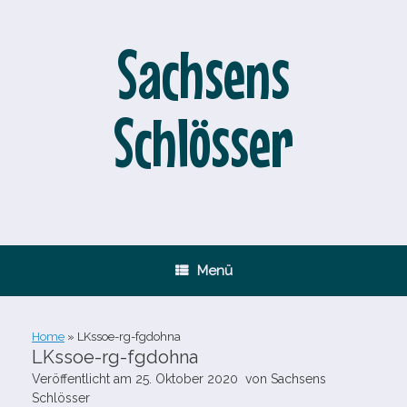
Zum
Inhalt
springen
Sachsens
Schlösser
Menü
Home
»
LKssoe-​rg-​fgdohna
LKssoe-​rg-​fgdohna
Veröffentlicht am
25. Oktober 2020
von
Sachsens
Schlösser