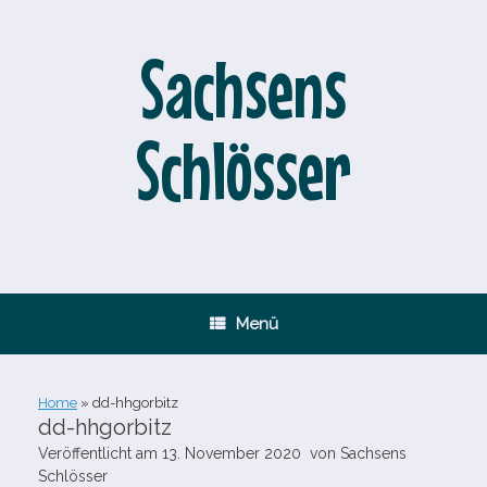
Zum
Inhalt
springen
Sachsens
Schlösser
Menü
Home
»
dd-​hhgorbitz
dd-​hhgorbitz
Veröffentlicht am
13. November 2020
von
Sachsens
Schlösser