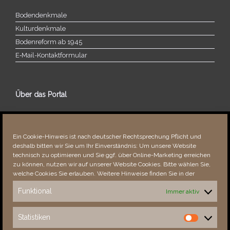
Bodendenkmale
Kulturdenkmale
Bodenreform ab 1945
E‑Mail-​​Kontaktformular
Über das Portal
Über dieses Portal
Neuigkeiten
Ein Cookie-Hinweis ist nach deutscher Rechtsprechung Pflicht und
Vielen Dank!
deshalb bitten wir Sie um Ihr Einverständnis: Um unsere Website
Fehler bemerkt?
technisch zu optimieren und Sie ggf. über Online-Marketing erreichen
zu können, nutzen wir auf unserer Website Cookies. Bitte wählen Sie,
welche Cookies Sie erlauben. Weitere Hinweise finden Sie in der
Funktional
Immer aktiv
Besucher seit 08/​2021
Statistiken
Statistiken
Total
88634
1853997