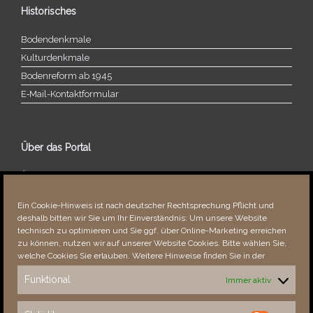
Historisches
Bodendenkmale
Kulturdenkmale
Bodenreform ab 1945
E‑Mail-​​Kontaktformular
Über das Portal
Über dieses Portal
Neuigkeiten
Ein Cookie-Hinweis ist nach deutscher Rechtsprechung Pflicht und
Vielen Dank!
deshalb bitten wir Sie um Ihr Einverständnis: Um unsere Website
Fehler bemerkt?
technisch zu optimieren und Sie ggf. über Online-Marketing erreichen
zu können, nutzen wir auf unserer Website Cookies. Bitte wählen Sie,
welche Cookies Sie erlauben. Weitere Hinweise finden Sie in der
Funktional
Immer aktiv
Besucher seit 08/​2021