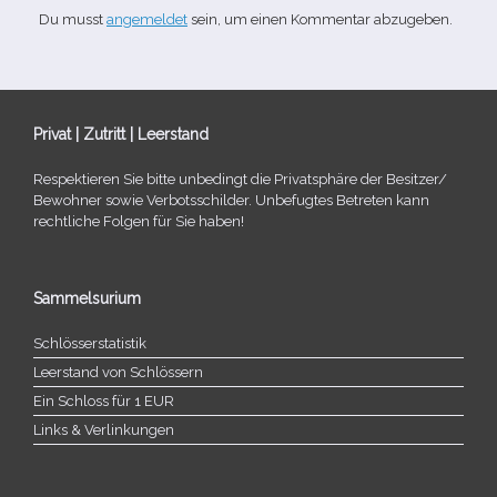
Du musst
angemeldet
sein, um einen Kommentar abzugeben.
Privat | Zutritt | Leerstand
Respektieren Sie bitte unbe­dingt die Privatsphäre der Besitzer/​
Bewohner sowie Verbotsschilder. Unbefugtes Betreten kann
recht­li­che Folgen für Sie haben!
Sammelsurium
Schlösserstatistik
Leerstand von Schlössern
Ein Schloss für 1 EUR
Links & Verlinkungen