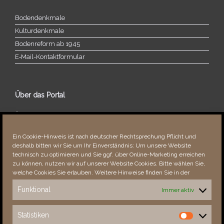
Bodendenkmale
Kulturdenkmale
Bodenreform ab 1945
E‑Mail-​​Kontaktformular
Über das Portal
Über dieses Portal
Neuigkeiten
Ein Cookie-Hinweis ist nach deutscher Rechtsprechung Pflicht und
Vielen Dank!
deshalb bitten wir Sie um Ihr Einverständnis: Um unsere Website
Fehler bemerkt?
technisch zu optimieren und Sie ggf. über Online-Marketing erreichen
zu können, nutzen wir auf unserer Website Cookies. Bitte wählen Sie,
welche Cookies Sie erlauben. Weitere Hinweise finden Sie in der
Funktional
Immer aktiv
Besucher seit 08/​2021
Statistiken
Statistiken
Total
89037
1856060