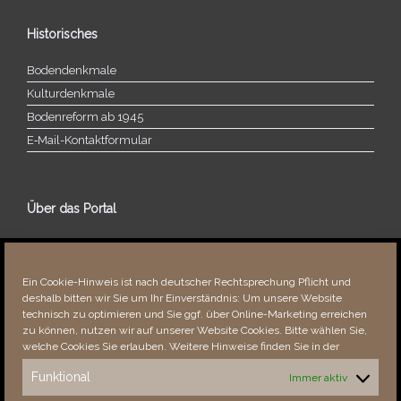
Historisches
Bodendenkmale
Kulturdenkmale
Bodenreform ab 1945
E‑Mail-​​Kontaktformular
Über das Portal
Über dieses Portal
Neuigkeiten
Ein Cookie-Hinweis ist nach deutscher Rechtsprechung Pflicht und
Vielen Dank!
deshalb bitten wir Sie um Ihr Einverständnis: Um unsere Website
Fehler bemerkt?
technisch zu optimieren und Sie ggf. über Online-Marketing erreichen
zu können, nutzen wir auf unserer Website Cookies. Bitte wählen Sie,
welche Cookies Sie erlauben. Weitere Hinweise finden Sie in der
Funktional
Immer aktiv
Besucher seit 08/​2021