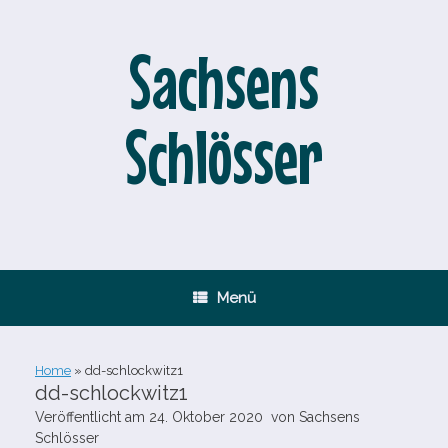
Zum
Inhalt
springen
Sachsens
Schlösser
Menü
Home
»
dd-​schlockwitz1
dd-​schlockwitz1
Veröffentlicht am
24. Oktober 2020
von
Sachsens
Schlösser