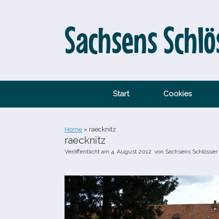
Zum
Inhalt
springen
Sachsens Schlö
Start
Cookies
Home
»
raecknitz
raecknitz
Veröffentlicht am
4. August 2012
von
Sachsens Schlösser