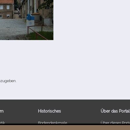
bzugeben.
um
Historisches
Über das Portal
tik
Bodendenkmale
Über dieses Port