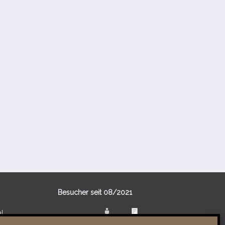
Besucher seit 08/​2021
al
Total
89031
1856046