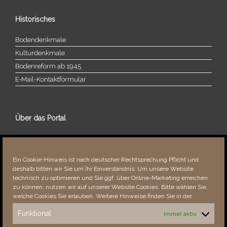
Historisches
Bodendenkmale
Kulturdenkmale
Bodenreform ab 1945
E‑Mail-​​Kontaktformular
Über das Portal
Über dieses Portal
Neuigkeiten
Ein Cookie-Hinweis ist nach deutscher Rechtsprechung Pflicht und
Vielen Dank!
deshalb bitten wir Sie um Ihr Einverständnis: Um unsere Website
Fehler bemerkt?
technisch zu optimieren und Sie ggf. über Online-Marketing erreichen
zu können, nutzen wir auf unserer Website Cookies. Bitte wählen Sie,
welche Cookies Sie erlauben. Weitere Hinweise finden Sie in der
Funktional
Immer aktiv
Besucher seit 08/​2021