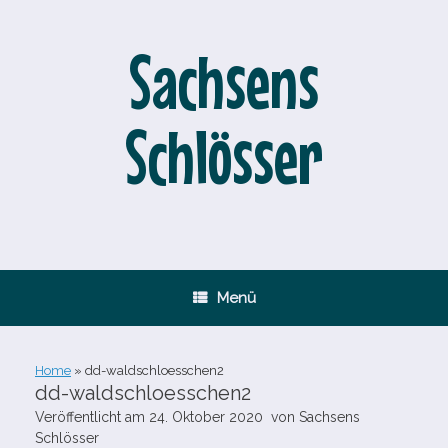
Zum
Inhalt
springen
Sachsens
Schlösser
Menü
Home
»
dd-​waldschloesschen2
dd-​waldschloesschen2
Veröffentlicht am
24. Oktober 2020
von
Sachsens
Schlösser