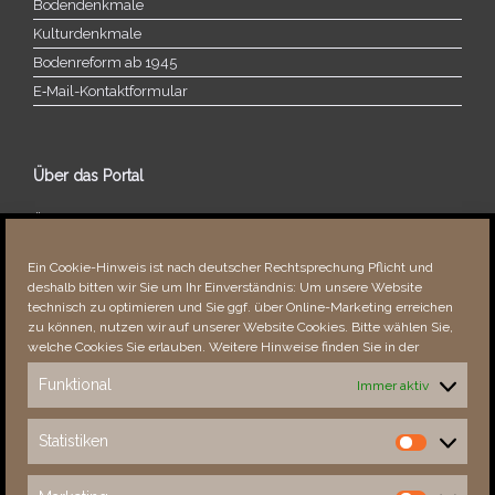
Bodendenkmale
Kulturdenkmale
Bodenreform ab 1945
E‑Mail-​​Kontaktformular
Über das Portal
Über dieses Portal
Neuigkeiten
Ein Cookie-Hinweis ist nach deutscher Rechtsprechung Pflicht und
Vielen Dank!
deshalb bitten wir Sie um Ihr Einverständnis: Um unsere Website
Fehler bemerkt?
technisch zu optimieren und Sie ggf. über Online-Marketing erreichen
zu können, nutzen wir auf unserer Website Cookies. Bitte wählen Sie,
welche Cookies Sie erlauben. Weitere Hinweise finden Sie in der
Funktional
Immer aktiv
Besucher seit 08/​2021
Statistiken
Statistiken
Total
88992
1857449
Today
418
729