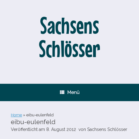
Zum
Inhalt
springen
Sachsens
Schlösser
Menü
Home
»
eibu-​eulenfeld
eibu-​eulenfeld
Veröffentlicht am
8. August 2012
von
Sachsens Schlösser