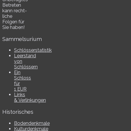
Betreten
kann recht­
li­che
Folgen für
Sie haben!
Sammelsurium
Schlösserstatistik
Leerstand
von
Schlössern
Ein
Schloss
für
1 EUR
Links
& Verlinkungen
Historisches
Bodendenkmale
Kulturdenkmale