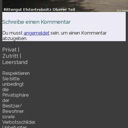
Schreibe einen Kommentar
Du musst
angemeldet
sein, um einen Kommentar
abzugeben.
Privat |
Zutritt |
Leerstand
Respektieren
Sie bitte
unbe­dingt
die
Privatsphäre
der
Besitzer/​
Bewohner
sowie
Verbotsschilder.
Unbefugtes