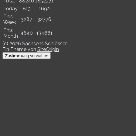
Total
88240
1852371
Today
813
1692
This
3287
32776
Week
This
4640
134661
Month
(c) 2026 Sachsens Schlösser
Ein Theme von
SiteOrigin
Zustimmung verwalten