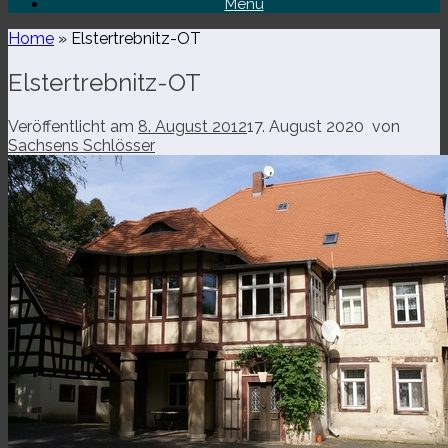
Menü
Home
»
Elstertrebnitz-​OT
Elstertrebnitz-​OT
Veröffentlicht am
8. August 2012
17. August 2020
von
Sachsens Schlösser