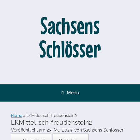
Zum
Inhalt
springen
Sachsens
Schlösser
Menü
Home
»
LKMittel-​sch-​freudenstein2
LKMittel-​sch-​freudenstein2
Veröffentlicht am
23. Mai 2025
von
Sachsens Schlösser