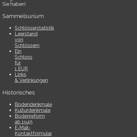
Sie haben!
Sammelsurium
Schlösserstatistik
Leerstand
von
Schlössern
Ein
Schloss
für
1 EUR
Links
& Verlinkungen
Historisches
Bodendenkmale
Kulturdenkmale
Bodenreform
ab 1945
E‑Mail-​​
Kontaktformular