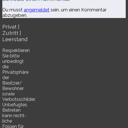
Du musst
angemeldet
sein, um einen Kommentar
abzugeben.
Privat |
Zutritt |
Leerstand
Respektieren
Sie bitte
unbe­dingt
die
Privatsphäre
der
Besitzer/​
Bewohner
sowie
Verbotsschilder.
Unbefugtes
Betreten
kann recht­
li­che
Folgen für