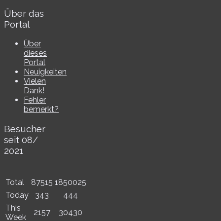
Über das
Portal
Über
dieses
Portal
Neuigkeiten
Vielen
Dank!
Fehler
bemerkt?
Besucher
seit 08/​
2021
Total
87515
1850025
Today
343
444
This
2157
30430
Week