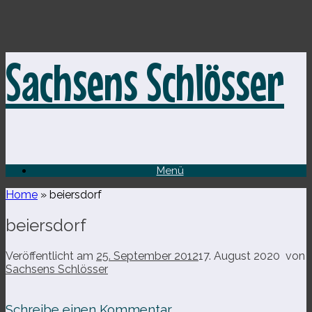
Zum
Sachsens Schlösser
Inhalt
springen
Menü
Home
»
beiersdorf
beiersdorf
Veröffentlicht am
25. September 2012
17. August 2020
von
Sachsens Schlösser
Schreibe einen Kommentar