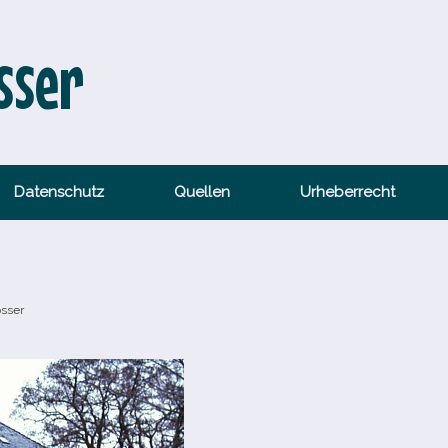
sser
Datenschutz
Quellen
Urheberrecht
össer