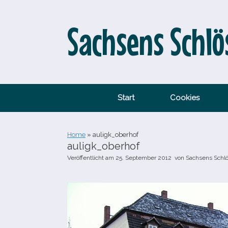
Zum
Inhalt
springen
Sachsens Schlö
Start
Cookies
Home
»
auligk_​oberhof
auligk_​oberhof
Veröffentlicht am
25. September 2012
von
Sachsens Schl