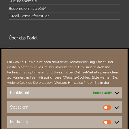
Kulturdenkmale
Bodenreform ab 1945
E‑Mail-​​Kontaktformular
Über das Portal
Über dieses Portal
Neuigkeiten
Ein Cookie-Hinweis ist nach deutscher Rechtsprechung Pflicht und
Vielen Dank!
deshalb bitten wir Sie um Ihr Einverständnis: Um unsere Website
Fehler bemerkt?
technisch zu optimieren und Sie ggf. über Online-Marketing erreichen
zu können, nutzen wir auf unserer Website Cookies. Bitte wählen Sie,
welche Cookies Sie erlauben. Weitere Hinweise finden Sie in der
Funktional
Immer aktiv
Besucher seit 08/​2021
Statistiken
Statistiken
Total
88560
1853644
Today
592
965
Marketing
Marketing
This Week
3967
34049