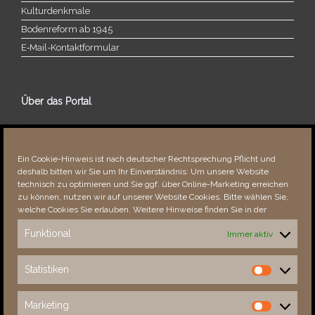
Kulturdenkmale
Bodenreform ab 1945
E‑Mail-​​Kontaktformular
Über das Portal
Über dieses Portal
Neuigkeiten
Ein Cookie-Hinweis ist nach deutscher Rechtsprechung Pflicht und
Vielen Dank!
deshalb bitten wir Sie um Ihr Einverständnis: Um unsere Website
Fehler bemerkt?
technisch zu optimieren und Sie ggf. über Online-Marketing erreichen
zu können, nutzen wir auf unserer Website Cookies. Bitte wählen Sie,
welche Cookies Sie erlauben. Weitere Hinweise finden Sie in der
Funktional
Immer aktiv
Besucher seit 08/​2021
Statistiken
Statistiken
Total
88861
1854879
Today
893
2200
Marketing
Marketing
This Week
4268
35284